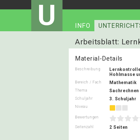
U
INFO
UNTERRICHT
Arbeitsblatt: Lern
Material-Details
Beschreibung
Lernkontroll
Hohlmasse u
Bereich / Fach
Mathematik
Thema
Sachrechnen 
Schuljahr
3. Schuljahr
Niveau
Bewertungen
Seitenzahl
2 Seiten