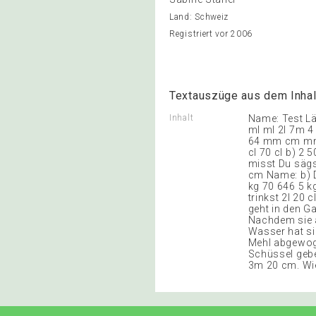
Land: Schweiz
Registriert vor 2006
Textauszüge aus dem Inhal
Inhalt
Name: Test Lä
ml ml 2l 7m 4
64 mm cm mm 2
cl 70 cl b) 2
misst Du sägs
cm Name: b) D
kg 70 646 5 k
trinkst 2l 20 c
geht in den Ga
Nachdem sie a
Wasser hat si
Mehl abgewoge
Schüssel geben
3m 20 cm. Wie