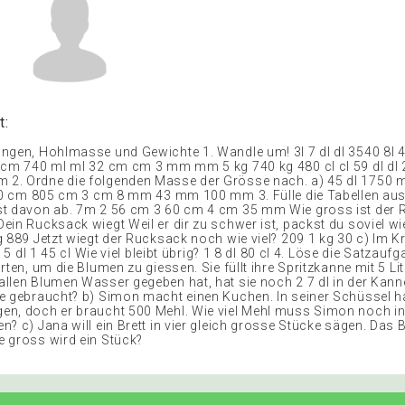
t:
ngen, Hohlmasse und Gewichte 1. Wandle um! 3l 7 dl dl 3540 8l 4
 cm 740 ml ml 32 cm cm 3 mm mm 5 kg 740 kg 480 cl cl 59 dl d
. Ordne die folgenden Masse der Grösse nach. a) 45 dl 1750 ml
 50 cm 805 cm 3 cm 8 mm 43 mm 100 mm 3. Fülle die Tabellen aus
t davon ab. 7m 2 56 cm 3 60 cm 4 cm 35 mm Wie gross ist der R
ein Rucksack wiegt Weil er dir zu schwer ist, packst du soviel wi
g 889 Jetzt wiegt der Rucksack noch wie viel? 209 1 kg 30 c) Im K
l 5 dl 1 45 cl Wie viel bleibt übrig? 1 8 dl 80 cl 4. Löse die Satzauf
rten, um die Blumen zu giessen. Sie füllt ihre Spritzkanne mit 5 Li
llen Blumen Wasser gegeben hat, hat sie noch 2 7 dl in der Kanne
e gebraucht? b) Simon macht einen Kuchen. In seiner Schüssel h
n, doch er braucht 500 Mehl. Wie viel Mehl muss Simon noch in
? c) Jana will ein Brett in vier gleich grosse Stücke sägen. Das B
 gross wird ein Stück?