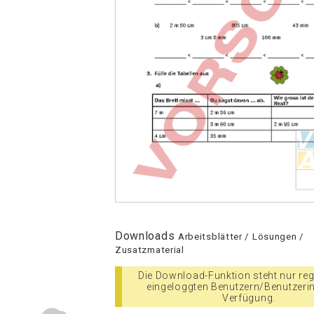
Downloads
Arbeitsblätter / Lösungen /
Zusatzmaterial
Die Download-Funktion steht nur regi
eingeloggten Benutzern/Benutzeri
Verfügung.