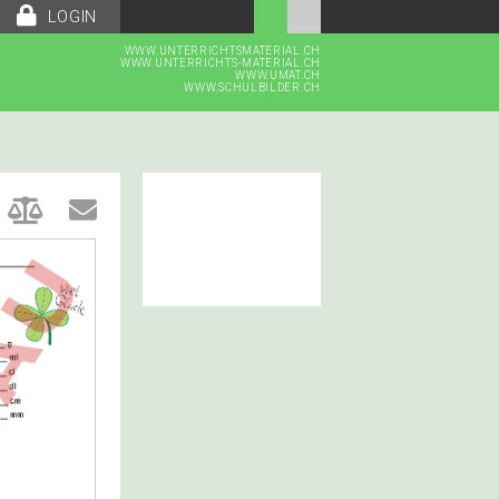
LOGIN
WWW.UNTERRICHTSMATERIAL.CH
WWW.UNTERRICHTS-MATERIAL.CH
WWW.UMAT.CH
WWW.SCHULBILDER.CH