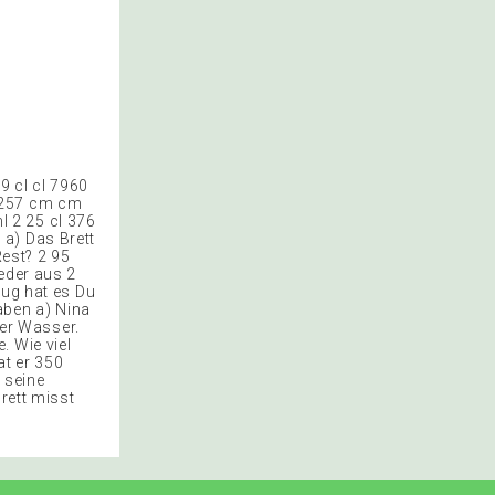
9 cl cl 7960
l 257 cm cm
 2 25 cl 376
 a) Das Brett
est? 2 95
eder aus 2
rug hat es Du
gaben a) Nina
ter Wasser.
. Wie viel
at er 350
 seine
rett misst