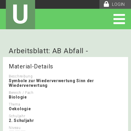
U
LOGIN
Arbeitsblatt: AB Abfall -
Wiederverwertung
Material-Details
Beschreibung
Symbole zur Wiederverwertung Sinn der
Wiederverwertung
Bereich / Fach
Biologie
Thema
Oekologie
Schuljahr
2. Schuljahr
Niveau