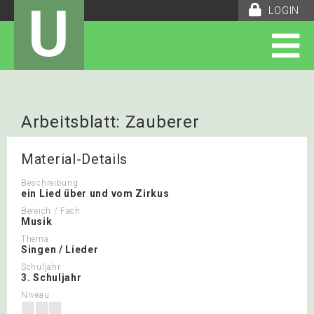
U
LOGIN
Arbeitsblatt: Zauberer
Material-Details
Beschreibung
ein Lied über und vom Zirkus
Bereich / Fach
Musik
Thema
Singen / Lieder
Schuljahr
3. Schuljahr
Niveau