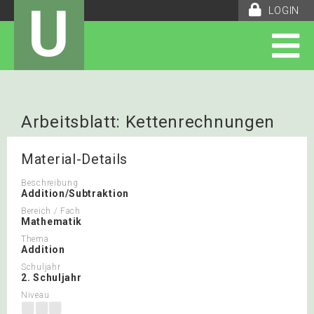
U
LOGIN
Arbeitsblatt: Kettenrechnungen
Material-Details
Beschreibung
Addition/Subtraktion
Bereich / Fach
Mathematik
Thema
Addition
Schuljahr
2. Schuljahr
Niveau