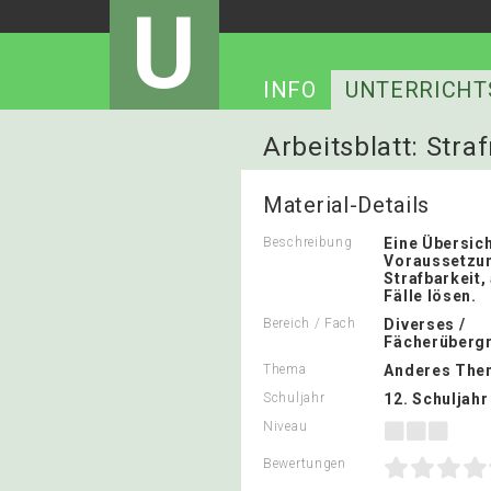
U
INFO
UNTERRICHT
Arbeitsblatt: Stra
Strafbarkeit
Material-Details
Beschreibung
Eine Übersich
Voraussetzu
Strafbarkeit,
Fälle lösen.
Bereich / Fach
Diverses /
Fächerübergr
Thema
Anderes The
Schuljahr
12. Schuljahr
Niveau
Bewertungen