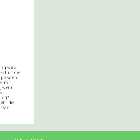
ung wird,
rfüllt die
u passen.
er mit
n, wenn
B.
ähig?
eht die
t das