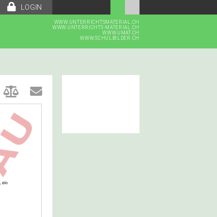
LOGIN
WWW.UNTERRICHTSMATERIAL.CH
WWW.UNTERRICHTS-MATERIAL.CH
WWW.UMAT.CH
WWW.SCHULBILDER.CH