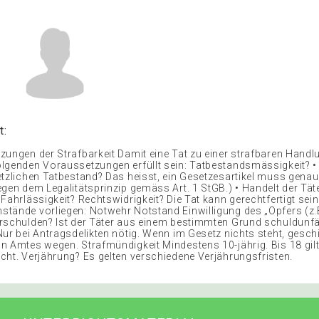
t:
zungen der Strafbarkeit Damit eine Tat zu einer strafbaren Handl
lgenden Voraussetzungen erfüllt sein: Tatbestandsmässigkeit? • E
etzlichen Tatbestand? Das heisst, ein Gesetzesartikel muss gena
egen dem Legalitätsprinzip gemäss Art. 1 StGB.) • Handelt der Tät
Fahrlässigkeit? Rechtswidrigkeit? Die Tat kann gerechtfertigt sei
tände vorliegen: Notwehr Notstand Einwilligung des „Opfers (z.
rschulden? Ist der Täter aus einem bestimmten Grund schuldunf
ur bei Antragsdelikten nötig. Wenn im Gesetz nichts steht, geschi
n Amtes wegen. Strafmündigkeit Mindestens 10-jährig. Bis 18 gil
cht. Verjährung? Es gelten verschiedene Verjährungsfristen.