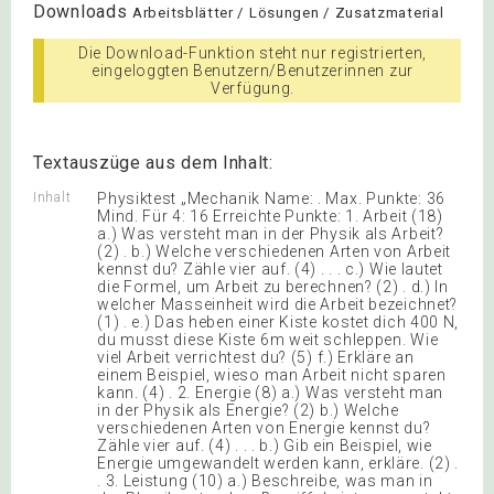
Downloads
Arbeitsblätter / Lösungen / Zusatzmaterial
Die Download-Funktion steht nur registrierten,
eingeloggten Benutzern/Benutzerinnen zur
Verfügung.
Textauszüge aus dem Inhalt:
Inhalt
Physiktest „Mechanik Name: . Max. Punkte: 36
Mind. Für 4: 16 Erreichte Punkte: 1. Arbeit (18)
a.) Was versteht man in der Physik als Arbeit?
(2) . b.) Welche verschiedenen Arten von Arbeit
kennst du? Zähle vier auf. (4) . . . c.) Wie lautet
die Formel, um Arbeit zu berechnen? (2) . d.) In
welcher Masseinheit wird die Arbeit bezeichnet?
(1) . e.) Das heben einer Kiste kostet dich 400 N,
du musst diese Kiste 6m weit schleppen. Wie
viel Arbeit verrichtest du? (5) f.) Erkläre an
einem Beispiel, wieso man Arbeit nicht sparen
kann. (4) . 2. Energie (8) a.) Was versteht man
in der Physik als Energie? (2) b.) Welche
verschiedenen Arten von Energie kennst du?
Zähle vier auf. (4) . . . b.) Gib ein Beispiel, wie
Energie umgewandelt werden kann, erkläre. (2) .
. 3. Leistung (10) a.) Beschreibe, was man in