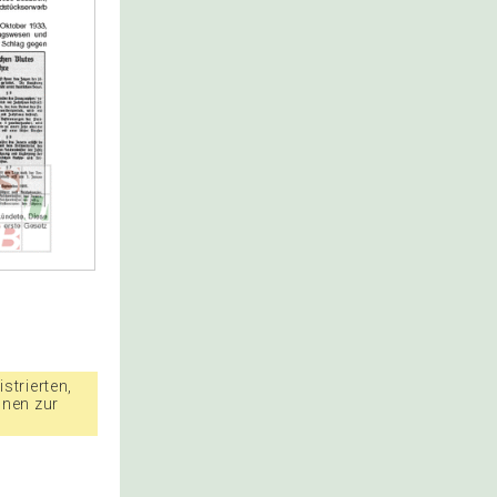
strierten,
nnen zur