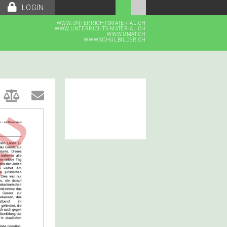
LOGIN
WWW.UNTERRICHTSMATERIAL.CH
WWW.UNTERRICHTS-MATERIAL.CH
WWW.UMAT.CH
WWW.SCHULBILDER.CH