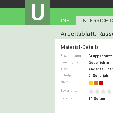
U
INFO
UNTERRICHT
Arbeitsblatt: Ras
Material-Details
Beschreibung
Gruppenpuzz
Bereich / Fach
Geschichte
Thema
Anderes The
Schuljahr
9. Schuljahr
Niveau
Bewertungen
Seitenzahl
11 Seiten