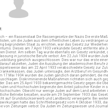
t:
gabe von Zeitungen verbot. Da Juden im Zeitungswesen und Journalismus eine führende Stellung innehatten, war dieses Gesetz ein weiterer Schlag gegen den immer kleiner werdenden Kreis von Juden mit einer Beschäftigung. Die Nationalsozialisten hatten einen besonderen Haß auf Juden aus Polen, die in früheren Jahren nach Deutschland eingewandert waren. Das am 14.Juli 1933 veröffentlichte Gesetz zur Annullierung der deutschen Staatsbürgerschaft ermächtigte das Deutsche Reich, jüdische Einwanderer aus Polen ihrer deutschen Staatsangehörigkeit zu entheben. Dieser Schritt eröffnete ferner den Weg für ihre Deportation und läßt eine frühe Strategie erkennen, die Juden aus Deutschland zu vertreiben, um es nach rassischen Grundsätzen zu reinigen. Die offenkundigsten Rassengesetze, waren das Reichsbürgergesetz und das Gesetz zum Schutz des deutschen Blutes und der deutschen Ehre, die Hitler auf dem NSDAPParteitag von Nürnberg am 15.September 1935 verkündete. Diese beiden Gesetze wurden zusammen als die Nürnberger Gesetze bekannt. Das erste Gesetz Das „Dritte Reich – ein Rassenstaat begrenzte die volle Staatsbürgerschaft auf Arier1; Juden wurden zu „Reichsbürgern herabgesetzt. Das Gesetz zum Schutz des deutschen Blutes und der deutschen Ehre definierte Juden, Arier und Angehörige von „Mischrassen. Es verbot Eheschließungen zwischen Juden, „Mischlingen und Ariern, stellte sexuelle Beziehungen zwischen Juden, „Mischlingen und Ariern unter Strafe und untersagte den Juden, nichtjüdische weibliche Angestellte unter 45 Jahren zu beschäftigen. Es lag in der Absicht der Nationalsozialisten, das ganze Land nach rassischen Grundsätzen zu erfassen und das Leben der Menschen aus rassischen Gründen zu kontrollieren. Das Gesetz zum Schutz des deutschen Volkes vor Erbkrankheiten vom 18.Oktober 1935 zwang alle Deutschen, ihre Rassenmerkmale registrieren zu lassen. Jetzt waren Zertifikate erforderlich, um zu beweisen, daß man für die Eheschließung „geeignet war. Ein Zertifikat konnte vorenthalten werden, wenn die Reichsgesundheitsbehörde der Meinung war, daß eine Person an einer „Erbkrankheit litt, „Ausländer war oder eine Geschlechtskrankheit hatte. Auftrag 1. Lies den Text aufmerksam durch und streiche alle Gesetze mit einer Farbe an. 2. Erkläre das Blutschutzgesetz und seine Folgen. 3. Zeichne einen Zeitstrahl, auf welchem du 5 bedeutende Gesetze aufzeichnest. Verfasse dann zu allen 5 Gesetzen eine Beschreibung, was sie beinhalten. 4. Setze dich nun mit deiner Expertengruppe zusammen und besprecht gemeinsam eure Ergebnisse. Besprecht dann die folgenden Fragen und haltet die Antworten anschliessend schriftlich fest: • • • Welches ist für euch das einschlägigste (schlimmste, unglaublichste, herausstechendste.) Gesetz? Weshalb? Was wollten die Nationalsozialisten mit den Gesetzen bewirken? Wie wurde verhindert, dass sich die Juden gegen die Gesetze wehren konnten? 5. Setze dich nun mit deiner Stammgruppe zusammen und stelle deiner Gruppe den Zeitstrahl mit den Gesetzen, sowie die wichtigsten Diskussionspunkte bei der Beantwortung der Fragen vor. Nach der nationalsozialistischen Rassenideologie waren die Arier eine überlegene, weisse „Herrenrasse, zu denen sie sich selbst zählten. Menschen mit blauen Augen und blonden Haaren waren in den Augen der Nazis der „beste Typ der arischen Rasse. 1 Das „Dritte Reich – ein Rassenstaat Die ‘Reinheit der Rasse Eine der ersten Maßnahmen der NSRegierung bestand darin, einen Expertenausschuß1 zur Bevölkerungs und Rassenpolitik zu gründen und Gesetze zu verabschieden, die es ihr möglich machten, Maßnahmen zur „Fortpflanzung auf eugenischer Grundlage ( Anteil positiv bewerteter Erbanlagen zu vergrössern, negative zu verringern) bei der Bevölkerung durchzuführen. Das Gesetz zur Verhütung erbkranken Nachwuchses vom 14.Juli 1933 ermöglichte dem Staat, die Sterilisierung bei Personen anzuordnen, die laut Feststellung des Erbgesundheitsgerichts, das sich aus medizinischen und juristischen „Fachleuten zusammensetzte, an einem Erbleiden litten. Die Skala der Krankheiten war vage und kaum wissenschaftlich belegt. Dazu zählten sichtbar erblich bedingte körperliche Gebrechen wie Taubheit, aber ebenso Schizophrenie, manische Depression, körperliche Mißbildungen, chronischer Alkoholismus und sogar „Schwachsinn. Krankenhäuser, Sanatorien und Pflegeanstalten mußten ihre Patienten registrieren lassen, so dass deren Fälle beurteilt werden konnten. Am 26.Juni 1935 wurde das Gesetz dahingehend ergänzt, daß Zwangsabtreibungen bis zum sechsten Schwangerschaftsmonat möglich waren. Nur wenige Ärzte oder Psychiater erhoben Einwände gegen diese Gesetze. Die meisten arbeiteten begeistert an ihrer Ausführung mit. Das am 24.November 1933 erlassene Gesetz gegen Gewalttäter und Gewohnheitsverbrecher betrachtete Verbrechen unter rassischen Gesichtspunkten. Kriminelle wurden als Angehörige einer erblich belasteten Gruppe oder unterprivilegierten Klasse angesehen, die daran gehindert werden mußte, sich fortzupflanzen. Der Staat war ermächtigt, männliche Kriminelle, denen man eine erblich bedingte Neigung nachsagte, durch Kastration zwangsweise sterilisieren zu lassen. Es herrschte kein Mangel an „Experten zur Durchführung dieser Maßnahmen. Im Mai 1933 stellte das Reichsinnenministerium einen Expertenausschuß zur Bevölkerungs und Rassenpolitik zusammen. 1936 wurde ein Rassenhygiene und Erbforschungszentrum von der Reichsgesundheitsbehörde gegründet, um die arische Bevölkerung2 in Deutschland zu erfassen und „rassische Ausländer zu bestimmen und zu isolieren. Ärzte, Psychiater, Juristen und Sozialarbeiter wollten unbedingt den Erbgesundheitsgerichten angehören. Es verhalf ihnen zu Status und Einkommen. Ärzte profitierten von der Sterilisierungspolitik. Zwischen 1934 und 1945 wurden etwa 400.000 Deutsche, beziehungsweise ein Prozent der zeugungsfähigen Gremium Gruppe von Personen, welche eine fachliche Fragestellung bearbeitet Nach der nationalsozialistischen Rassenideologie waren die Arier eine überlegene, weisse „Herrenrasse, zu denen sie sich selbst zählten. Menschen mit blauen Augen und blonden Haaren waren in den Augen der Nazis der „beste Typ der arischen Rasse. 1 2 Das „Dritte Reich – ein Rassenstaat Gesamtbevölkerung, zwangssterilisiert. Massenproduktionstechniken wie Sterilisierung durch Röntgenstrahlen wurden in diesem Programm eingeführt und später bei Juden in den Konzentrationslagern eingesetzt. Auftrag 1. Lies den Text aufmerksam durch und unterstreiche das „Problem aus Sicht der Nationalsozialisten mit rot, deren „Lösung mit grün. 2. Erkläre in 23 Sätzen das Ziel, welches mit den Massnahmen erreicht werden sollte. 3. Stelle das „Problem und dessen „Lösung, sowie das zu erreichende Ziel graphisch dar (z.B. mit Pfeilen, in einer Tabelle, anhand von Zeichnungen, etc.). 4. Setze dich nun mit deiner Expertengruppe zusammen und besprecht gemeinsam eure Ergebnisse. Besprecht dann die folgenden Fragen und haltet die Antworten anschliessend schriftlich fest: • • • Welche Gedanken gehen euch bei solchen „Theorien durch den Kopf? Warum sind die erwähnten „Massnahmen gefährlich? Welche Argumente sprechen gegen ein solches Vorgehen? 5. Setze dich nun mit deiner Stammgruppe zusammen, stelle deiner Gruppe deine Graphik dar und erkläre die wichtigsten Di