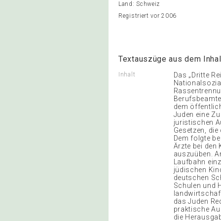
Land: Schweiz
Registriert vor 2006
Textauszüge aus dem Inhal
Inhalt
Das „Dritte Reich – ein Rassenstaat Die Rassengesetze der Nazis Die erste Maßnahme der Nationalsozialisten, um die Juden aus dem öffentlichen Leben zu verdrängen und einen auf Rassentrennung begründeten Staat zu errichten, war das Gesetz zur Wiederherstellung des Berufsbeamtentums. Dieses am 7.April 1933 verkündete Gesetz entfernte alle Juden aus dem öffentlichen Dienst. Am selben Tag wurde ebenfalls ein Gesetz verkündet, das den Juden eine Zulassung in juristische Berufe verbot. Am 22.Juli 1934 wurden Juden von der juristischen Ausbildung gänzlich ausgeschlossen. Dies war nur das erste einer Reihe von Gesetzen, die darauf abzielten, Juden die Ausübung der akademischen Berufe zu verwehren. Dem folgte beispielsweise das am 22.April 1933 verabschiedete Gesetz zur Zulassung der Ärzte bei den Krankenkassen, das Juden untersagte, den Arztberuf im Gesundheitsdienst auszuüben. Am 17.Mai 1934 wurden die Juden gänzlich daran gehindert, die medizinische Laufbahn einzuschlagen. Diskriminierende Maßnahmen richteten sich auch gegen die jüdischen Kinder. Das am 25.April 1933 bekanntgemachte Gesetz gegen die Überfüllung der deutschen Schulen und Hochschulen begrenzte den Anteil jüdischer Kinder in staatlichen Schulen und Hochschulen. Obwohl nur wenige Juden auf dem Land arbeiteten oder landwirtschaftliche Betriebe besaßen, wurde am 29.September 1933 das Gesetz erlassen, das Juden Recht auf Grundstückserwerb und Landbesitz verweigerte. Bei weitem größere praktische Auswirkungen hatte das Schriftleitergesetz vom 4.Oktober 1933, das den Juden die Heraus