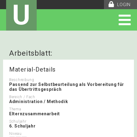
U
LOGIN
Arbeitsblatt:
Fremdbeurteilungsbogen
Material-Details
Beschreibung
Passend zur Selbstbeurteilung als Vorbereitung für
das Übertrittsgespräch
Bereich / Fach
Administration / Methodik
Thema
Elternzusammenarbeit
Schuljahr
6. Schuljahr
Niveau