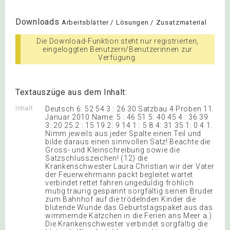
Downloads
Arbeitsblätter / Lösungen / Zusatzmaterial
Die Download-Funktion steht nur registrierten,
eingeloggten Benutzern/Benutzerinnen zur
Verfügung.
Textauszüge aus dem Inhalt:
Inhalt
Deutsch 6: 52 54 3 : 26 30 Satzbau 4 Proben 11.
Januar 2010 Name: 5 : 46 51 5: 40 45 4 : 36 39
3: 20 25 2 : 15 19 2: 9 14 1 : 5 8 4: 31 35 1: 0 4 1.
Nimm jeweils aus jeder Spalte einen Teil und
bilde daraus einen sinnvollen Satz! Beachte die
Gross- und Kleinschreibung sowie die
Satzschlusszeichen! (12) die
Krankenschwester Laura Christian wir der Vater
der Feuerwehrmann packt begleitet wartet
verbindet rettet fahren ungeduldig fröhlich
mutig traurig gespannt sorgfältig seinen Bruder
zum Bahnhof auf die trödelnden Kinder die
blutende Wunde das Geburtstagspaket aus das
wimmernde Kätzchen in die Ferien ans Meer a.)
Die Krankenschwester verbindet sorgfältig die