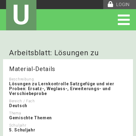
U
LOGIN
Arbeitsblatt: Lösungen zu
Lernkontrolle vier Proben
Material-Details
Beschreibung
Lösungen zu Lernkontrolle Satzgefüge und vier
Proben: Ersatz-, Weglass-, Erweiterungs- und
Verschiebeprobe
Bereich / Fach
Deutsch
Thema
Gemischte Themen
Schuljahr
5. Schuljahr