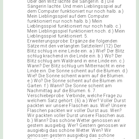
Über den Witz lachte die Sängerin. d.) Die
Sängerin lachte. Und mein Lieblingsspiel auf
dem Computer funktioniert nur noch halb. a.)
Mein Lieblingsspiel auf dem Computer
funktioniert nur noch halb. b.) Mein
Lieblingsspiel funktioniert nur noch halb. c.)
Mein Lieblingsspiel funktioniert noch. d.) Mein
Lieblingsspiel funktioniert. 5.
Erweiterungsprobe: Ergänze die folgenden
Sätze mit den verlangten Satzteilen! (12) Der
Blitz schlug in eine Linde ein. a.) Wie? Der Blitz
schlug krachend in die Linde ein. b.) Wo? Der
Blitz schlug am Waldrand in eine Linde ein. c.)
Wann? Der Blitz schlug um Mitternacht in eine
Linde ein. Die Sonne scheint auf die Blumen. d.)
Wie? Die Sonne scheint warm auf die Blumen.
e.) Wo? Die Sonne scheint auf die Blumen im
Garten. f.) Wann? Die Sonne scheint am
Nachmittag auf die Blumen. 6. 7.
Verschiebeprobe: Verbinde, welche Frage zu
welchem Satz gehört: (6) a.) Wer? Voller Durst
packten wir unsere Flaschen aus. Wie? Unsere
Flaschen packten wir voller Durst aus. Wen?
Wir packten voller Durst unsere Flaschen aus.
b.) Wann? Das schöne Wetter genossen wir
gestern ausgiebig. Wer? Gestern genossen wir
ausgiebig das schöne Wetter. Wen? Wir
genossen gestern ausgiebig das schöne