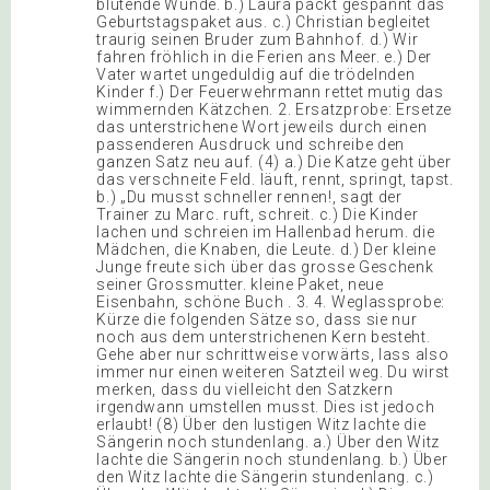
blutende Wunde. b.) Laura packt gespannt das
Geburtstagspaket aus. c.) Christian begleitet
traurig seinen Bruder zum Bahnhof. d.) Wir
fahren fröhlich in die Ferien ans Meer. e.) Der
Vater wartet ungeduldig auf die trödelnden
Kinder f.) Der Feuerwehrmann rettet mutig das
wimmernden Kätzchen. 2. Ersatzprobe: Ersetze
das unterstrichene Wort jeweils durch einen
passenderen Ausdruck und schreibe den
ganzen Satz neu auf. (4) a.) Die Katze geht über
das verschneite Feld. läuft, rennt, springt, tapst.
b.) „Du musst schneller rennen!, sagt der
Trainer zu Marc. ruft, schreit. c.) Die Kinder
lachen und schreien im Hallenbad herum. die
Mädchen, die Knaben, die Leute. d.) Der kleine
Junge freute sich über das grosse Geschenk
seiner Grossmutter. kleine Paket, neue
Eisenbahn, schöne Buch . 3. 4. Weglassprobe:
Kürze die folgenden Sätze so, dass sie nur
noch aus dem unterstrichenen Kern besteht.
Gehe aber nur schrittweise vorwärts, lass also
immer nur einen weiteren Satzteil weg. Du wirst
merken, dass du vielleicht den Satzkern
irgendwann umstellen musst. Dies ist jedoch
erlaubt! (8) Über den lustigen Witz lachte die
Sängerin noch stundenlang. a.) Über den Witz
lachte die Sängerin noch stundenlang. b.) Über
den Witz lachte die Sängerin stundenlang. c.)