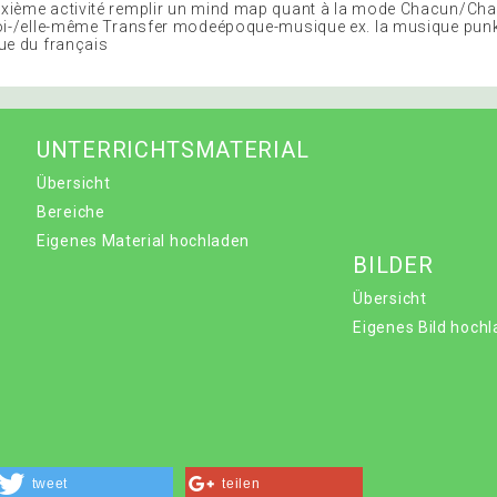
ième activité remplir un mind map quant à la mode Chacun/Cha
oi-/elle-même Transfer modeépoque-musique ex. la musique punk 
ue du français
UNTERRICHTSMATERIAL
Übersicht
Bereiche
Eigenes Material hochladen
BILDER
Übersicht
Eigenes Bild hoch
tweet
teilen