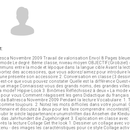
t:
sca Novembre 2009 Travail de valorisation Envol 8 Pages bleues 
la mode Le degré: 8ème classe, niveau moyen OBJECTIF(Grobziel
mmuns entre la mode et lépoque dans la langue cible Avant la lec
ortez des accessoires, que vous adorez/aimez pour introduire le 
ne présente son accessoire 2. Conversation en classe (3 dessi
est-ce que vous pouvez constater Quelle est la différence Quest
ue image Connaissez-vous des grands noms, des grandes villes
la mode? Hippie-Look 3. Binômes Réfléchissez à deux « La mode »
 pour vous Comment réagissent les gens Didactique du français
a Baltresca Novembre 2009 Pendant la lecture Vocabulaire: 1. T
 comme toujours. 2. Notez les mots difficiles dans votre journal
tenaire et discutez à deux pour les faire comprendre. incontesté(e
subir le siècle lappartenance unumstritten das Ansehen die Kleidu
as Jahrhundert die Zugehörigkeit 3. Explication en classe avec 
ès la lecture Collage Get the look 1. Dessiner un collage avec vot
tenu - des images les caractéristiques pour ce style Collage activ