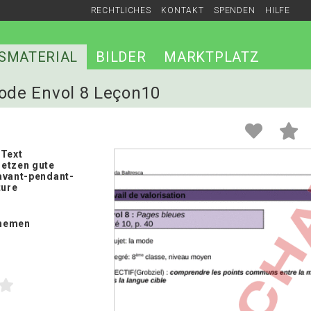
RECHTLICHES
KONTAKT
SPENDEN
HILFE
SMATERIAL
BILDER
MARKTPLATZ
Mode Envol 8 Leçon10
 Text
etzen gute
avant-pendant-
ture
hemen