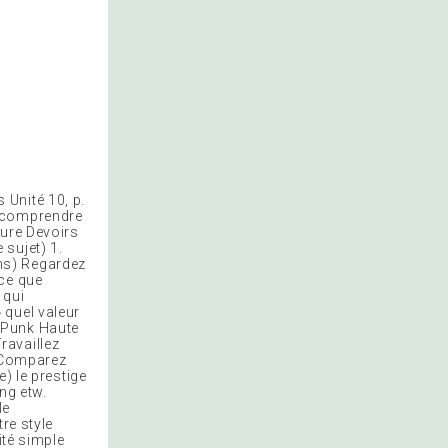
Unité 10, p.
) comprendre
ture Devoirs
sujet) 1.
ns) Regardez
-ce que
 qui
 quel valeur
 Punk Haute
ravaillez
. Comparez
) le prestige
ng etw.
le
re style
ité simple