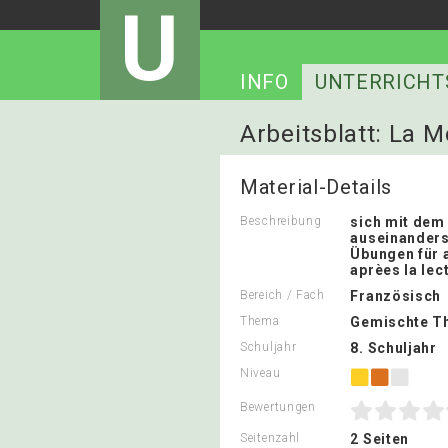
U
INFO
UNTERRICHT
Arbeitsblatt: La 
Material-Details
Beschreibung
sich mit dem
auseinanders
Übungen für 
aprèes la lec
Bereich / Fach
Französisch
Thema
Gemischte T
Schuljahr
8. Schuljahr
Niveau
Bewertungen
Seitenzahl
2 Seiten