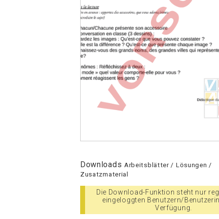
Downloads
Arbeitsblätter / Lösungen /
Zusatzmaterial
Die Download-Funktion steht nur regi
eingeloggten Benutzern/Benutzeri
Verfügung.