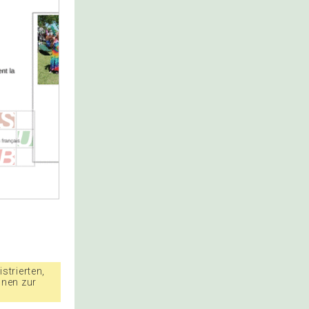
strierten,
nnen zur