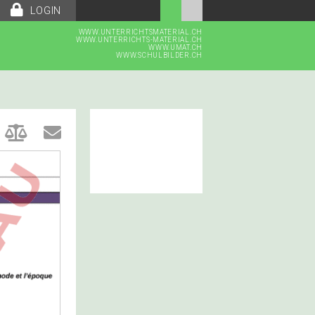
LOGIN
WWW.UNTERRICHTSMATERIAL.CH
WWW.UNTERRICHTS-MATERIAL.CH
WWW.UMAT.CH
WWW.SCHULBILDER.CH