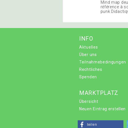
Mind map deux
référence à s
punk Didactiq
INFO
Aktuelles
Über uns
Teilnahmebedingungen
Rechtliches
Spenden
MARKTPLATZ
Übersicht
Neuen Eintrag erstellen
teilen