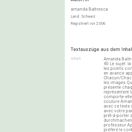
amanda Baltresca
Land: Schweiz
Registriert vor 2006
Textauszüge aus dem Inhal
Inhalt
Amanda Baltre
40 Le sujet: 
les points co
en avance app
Chacun/Chacu
les images Qu
présente chaq
représentent 
comporte-elle
couture Amand
avec ce texte
avec votre par
prêt-à-porter 
durchmachen d
professeur Apr
préféré le con