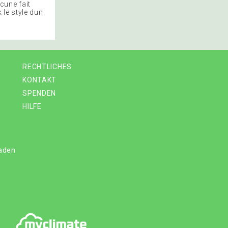
cune fait
le style dun
RECHTLICHES
KONTAKT
SPENDEN
HILFE
laden