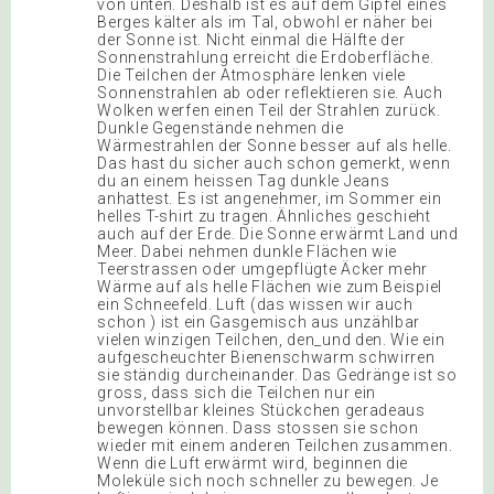
von unten. Deshalb ist es auf dem Gipfel eines
Berges kälter als im Tal, obwohl er näher bei
der Sonne ist. Nicht einmal die Hälfte der
Sonnenstrahlung erreicht die Erdoberfläche.
Die Teilchen der Atmosphäre lenken viele
Sonnenstrahlen ab oder reflektieren sie. Auch
Wolken werfen einen Teil der Strahlen zurück.
Dunkle Gegenstände nehmen die
Wärmestrahlen der Sonne besser auf als helle.
Das hast du sicher auch schon gemerkt, wenn
du an einem heissen Tag dunkle Jeans
anhattest. Es ist angenehmer, im Sommer ein
helles T-shirt zu tragen. Ähnliches geschieht
auch auf der Erde. Die Sonne erwärmt Land und
Meer. Dabei nehmen dunkle Flächen wie
Teerstrassen oder umgepflügte Äcker mehr
Wärme auf als helle Flächen wie zum Beispiel
ein Schneefeld. Luft (das wissen wir auch
schon ) ist ein Gasgemisch aus unzählbar
vielen winzigen Teilchen, den_und den. Wie ein
aufgescheuchter Bienenschwarm schwirren
sie ständig durcheinander. Das Gedränge ist so
gross, dass sich die Teilchen nur ein
unvorstellbar kleines Stückchen geradeaus
bewegen können. Dass stossen sie schon
wieder mit einem anderen Teilchen zusammen.
Wenn die Luft erwärmt wird, beginnen die
Moleküle sich noch schneller zu bewegen. Je