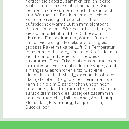
heftiger sie dabei zusammen prallen, desto
weiter entfernen sie sich voneinander. Sie
nehmen mehr Raum ein – die Luft dehnt sich
aus. Warme Luft. Das kann man bei einem
Feuer im Freien gut beobachten. Die
aufsteigende warme Luft nimmt sichtbare
Rauchteilchen mit. Warme Luft steigt auf, weil
sie sich ausdehnt und ihre Dichte somit
abnimmt. Ein bestimmtes „Warmluftpaket
enthält viel weniger Moleküle, als ein gleich
grosses Paket mit kalter Luft. Die Temperatur
misst man mit einem_. Fast alle Stoffe dehnen
sich bei aus und ziehen sich beiwieder
zusammen. Diese Erkenntnis macht man sich
beim Messen von zunutze: In eine Kugel, auf der
ein enges Glasröhrchen sitzt, wird eine
Flüssigkeit gefüllt. Meist_, oder auch rot oder
blau gefärbter . Steigt die Temperatur an, so
kann sich dieim Glasröhrchen ungehindert
ausdehnen; das Thermometer „steigt. Geht sie
zurück, zieht sich die Flüssigkeit zusammen;
das Thermometer „fällt. Alkohol, Abkühlung,
Flüssigkeit, Erwärmung, Temperaturen,
Quecksilber,