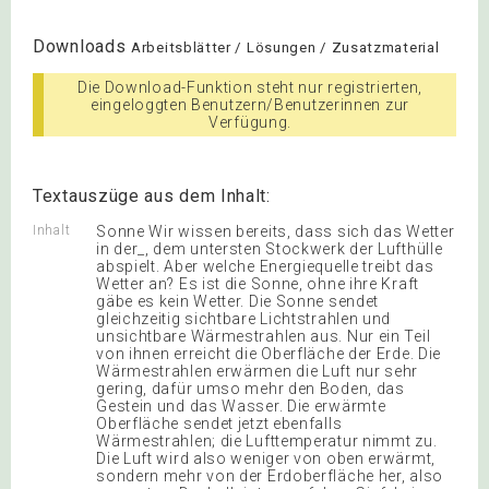
Downloads
Arbeitsblätter / Lösungen / Zusatzmaterial
Die Download-Funktion steht nur registrierten,
eingeloggten Benutzern/Benutzerinnen zur
Verfügung.
Textauszüge aus dem Inhalt:
Inhalt
Sonne Wir wissen bereits, dass sich das Wetter
in der_, dem untersten Stockwerk der Lufthülle
abspielt. Aber welche Energiequelle treibt das
Wetter an? Es ist die Sonne, ohne ihre Kraft
gäbe es kein Wetter. Die Sonne sendet
gleichzeitig sichtbare Lichtstrahlen und
unsichtbare Wärmestrahlen aus. Nur ein Teil
von ihnen erreicht die Oberfläche der Erde. Die
Wärmestrahlen erwärmen die Luft nur sehr
gering, dafür umso mehr den Boden, das
Gestein und das Wasser. Die erwärmte
Oberfläche sendet jetzt ebenfalls
Wärmestrahlen; die Lufttemperatur nimmt zu.
Die Luft wird also weniger von oben erwärmt,
sondern mehr von der Erdoberfläche her, also