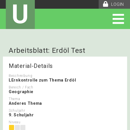
U
LOGIN
Arbeitsblatt: Erdöl Test
Material-Details
Beschreibung
LErnkontrolle zum Thema Erdöl
Bereich / Fach
Geographie
Thema
Anderes Thema
Schuljahr
9. Schuljahr
Niveau