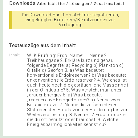
Downloads
Arbeitsblätter / Lösungen / Zusatzmaterial
Die Download-Funktion steht nur registrierten,
eingeloggten Benutzern/Benutzerinnen zur
Verfügung.
Textauszüge aus dem Inhalt:
Inhalt
WLK Prüfung: Erdöl Name: 1. Nenne 2
Treibhausgase 2. Erkläre kurz und genau
folgende Begriffe: a) Recycling b) Plankton c)
Ölfalle d) Geofon 3. a) Was bedeutet
konventionelle Erdölreserven? b) Was bedeutet
unkonventionelle Erdölreserven? 4. Welches ist
auch heute noch die gebräuchliche Masseinheit
in der Ölindustrie? 5. Was versteht man unter
„grauer Energie? 6. a) Was bedeutet
„regenerative Energieformen? b) Nenne zwei
Beispiele dazu. 7. Nenne die verschiedenen
Stationen des Erdöls von der Förderung bis zur
Weiterverarbeitung. 8. Nenne 12 Erdölprodukte,
die du oft benutzt oder brauchst. 9. Welche
Energiesparmöglichkeiten kennst du?