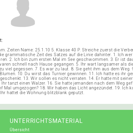
t:
. Zeiten Name: 25.1.10 5. Klasse 40 P. Streiche zuerst die Verb
die grammatische Zeit des Satzes auf die Linie dahinter. 1. Ich w
en. 2. Ich bin zum ersten Mal im See geschwommen. 3. Er ist d
 waren schnell nach Hause gegangen. 5. Ihr wart langsamer als die
u viel gegessen. 7. Es war zu laut. 8. Sie geht ihm aus dem Weg. 
 Blumen. 10. Du wirst das Turnier gewinnen. 11. Ich hatte es ihr ge
eschenkt. 13. Wir sollen es nicht verraten. 14. Er hatte mit seine
5. Ihr tanzt einen Walzer. 16. Sie hatte jemanden nach dem Weg gef
nf Mal umgezogen? 18. Wir haben das Licht angezündet. 19. Ich k
 Ihr hattet die Wohnung blitzblank geputzt.
UNTERRICHTSMATERIAL
Übersicht