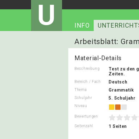
U
INFO
UNTERRICHT
Arbeitsblatt: Gra
Material-Details
Beschreibung
Test zu den
Zeiten.
Bereich / Fach
Deutsch
Thema
Grammatik
Schuljahr
5. Schuljahr
Niveau
Bewertungen
Seitenzahl
1 Seiten