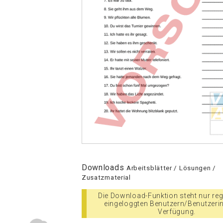
Downloads
Arbeitsblätter / Lösungen /
Zusatzmaterial
Die Download-Funktion steht nur regi
eingeloggten Benutzern/Benutzeri
Verfügung.