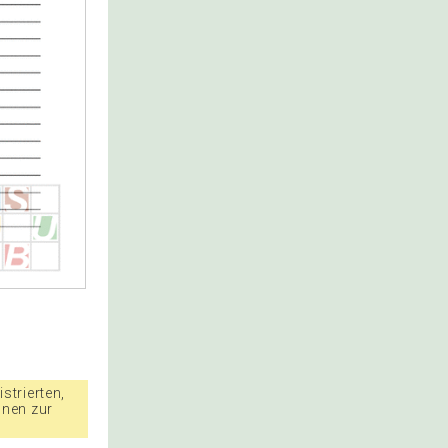
strierten,
nnen zur