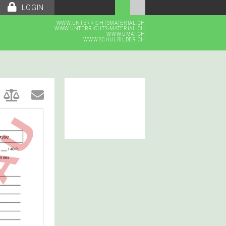
LOGIN
WWW.UNTERRICHTSMATERIAL.CH
WWW.UNTERRICHTS-MATERIAL.CH
WWW.UMAT.CH
WWW.SCHULBILDER.CH