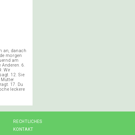
en an, danach
erde morgen
auernd am
 Anderen. 6.
9. Wir
sagt. 12. Sie
r Mutter
ragt. 17. Du
oche leckere
RECHTLICHES
KONTAKT