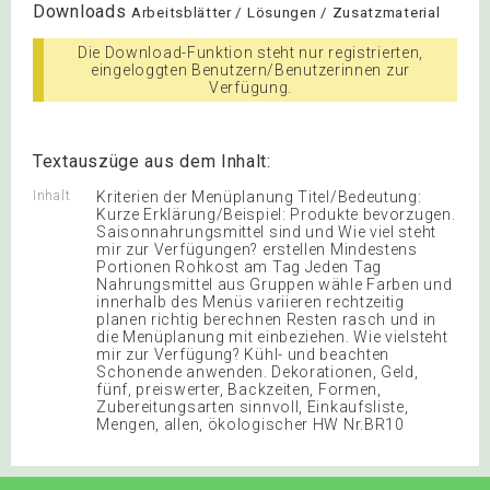
Downloads
Arbeitsblätter / Lösungen / Zusatzmaterial
Die Download-Funktion steht nur registrierten,
eingeloggten Benutzern/Benutzerinnen zur
Verfügung.
Textauszüge aus dem Inhalt:
Inhalt
Kriterien der Menüplanung Titel/Bedeutung:
Kurze Erklärung/Beispiel: Produkte bevorzugen.
Saisonnahrungsmittel sind und Wie viel steht
mir zur Verfügungen? erstellen Mindestens
Portionen Rohkost am Tag Jeden Tag
Nahrungsmittel aus Gruppen wähle Farben und
innerhalb des Menüs variieren rechtzeitig
planen richtig berechnen Resten rasch und in
die Menüplanung mit einbeziehen. Wie vielsteht
mir zur Verfügung? Kühl- und beachten
Schonende anwenden. Dekorationen, Geld,
fünf, preiswerter, Backzeiten, Formen,
Zubereitungsarten sinnvoll, Einkaufsliste,
Mengen, allen, ökologischer HW Nr.BR10