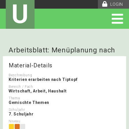
U
LOGIN
Arbeitsblatt: Menüplanung nach
Tiptopf
Material-Details
Beschreibung
Kriterien erarbeiten nach Tiptopf
Bereich / Fach
Wirtschaft, Arbeit, Haushalt
Thema
Gemischte Themen
Schuljahr
7. Schuljahr
Niveau