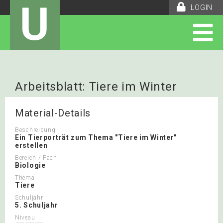
U
LOGIN
Arbeitsblatt: Tiere im Winter
Tierporträt
Material-Details
Beschreibung
Ein Tierporträt zum Thema "Tiere im Winter"
erstellen
Bereich / Fach
Biologie
Thema
Tiere
Schuljahr
5. Schuljahr
Niveau