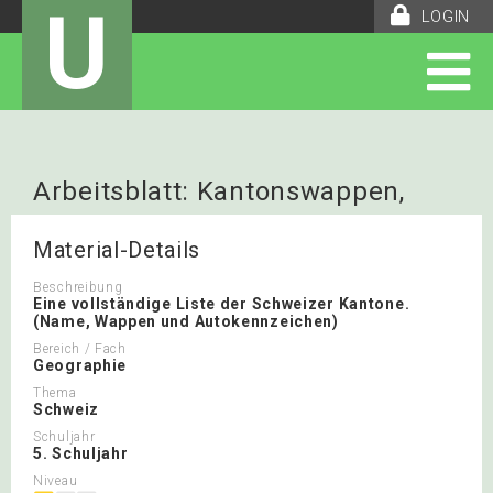
U
LOGIN
Arbeitsblatt: Kantonswappen,
Namen und Autokennzeichen
Material-Details
Beschreibung
Eine vollständige Liste der Schweizer Kantone.
(Name, Wappen und Autokennzeichen)
Bereich / Fach
Geographie
Thema
Schweiz
Schuljahr
5. Schuljahr
Niveau