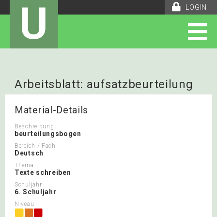
U
LOGIN
Arbeitsblatt: aufsatzbeurteilung
Material-Details
Beschreibung
beurteilungsbogen
Bereich / Fach
Deutsch
Thema
Texte schreiben
Schuljahr
6. Schuljahr
Niveau