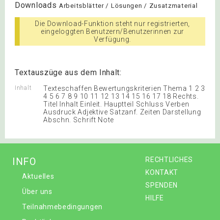
Downloads
Arbeitsblätter / Lösungen / Zusatzmaterial
Die Download-Funktion steht nur registrierten,
eingeloggten Benutzern/Benutzerinnen zur
Verfügung.
Textauszüge aus dem Inhalt:
Inhalt
Texteschaffen Bewertungskriterien Thema 1 2 3
4 5 6 7 8 9 10 11 12 13 14 15 16 17 18 Rechts.
Titel Inhalt Einleit. Hauptteil Schluss Verben
Ausdruck Adjektive Satzanf. Zeiten Darstellung
Abschn. Schrift Note
INFO
RECHTLICHES
KONTAKT
Aktuelles
SPENDEN
Über uns
HILFE
Teilnahmebedingungen