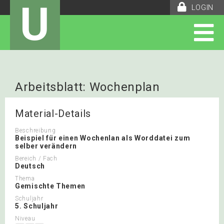
U
LOGIN
Arbeitsblatt: Wochenplan
Material-Details
Beschreibung
Beispiel für einen Wochenlan als Worddatei zum
selber verändern
Bereich / Fach
Deutsch
Thema
Gemischte Themen
Schuljahr
5. Schuljahr
Niveau