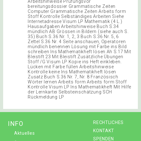
Arbeitshinweise Prüfungsvor
bereitungsdossier Grammatische Zeiten
Computer Grammatische Zeiten Arbeits form
Stoff Kontrolle Selbständiges Arbeiten Siehe
Internetadresse Visum LP Mathematik (4 L.)
Hausaufgaben Arbeitshinweise Buch S.34
mündlich AB Grössen in Bildern (siehe auch S.
35) Buch S.36 Nr. 1, 2, 3 Buch S.36 Nr. 5, 6
Zettel S.36 Nr. 4 Seite anschauen, Operatoren
mündlich benennen Lösung mit Farbe ins Bild
schreiben Ins Mathematikheft lösen Ah S.17 Mit
Bleistift 23 Mit Bleistift Zusätzliche Übungen
Stoff /G Visum LP Kopie ins Heft einkleben.
Lücken mit Farbe füllen Arbeitshinweise
Kontrolle keine Ins Mathematikheft lösen
Zusatz Buch S.36 Nr. 7, Nr. 8 Französisch
Wörter lernen Arbeits form Arbeits form Stoff
Kontrolle Visum LP Ins Mathematikheft Mit Hilfe
der Lernkartei Selbsteinschätzung SCH
Rückmeldung LP
INFO
RECHTLICHES
KONTAKT
Aktuelles
SPENDEN