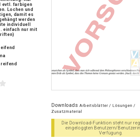
evtl. farbigen
en. Lochen und
tigen, damit es
gehängt werden
te individuell
. einfach nur mit
iften)
eifend
ma
reifend
Downloads
Arbeitsblätter / Lösungen /
Zusatzmaterial
Die Download-Funktion steht nur regi
eingeloggten Benutzern/Benutzeri
Verfügung.