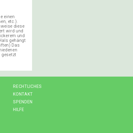
se einen
n, etc.).
sweise diese
ert wird und
dickerem und
 Hals gehängt
iften) Das
hiedenen
 gesetzt
RECHTLICHES
KONTAKT
SPENDEN
HILFE