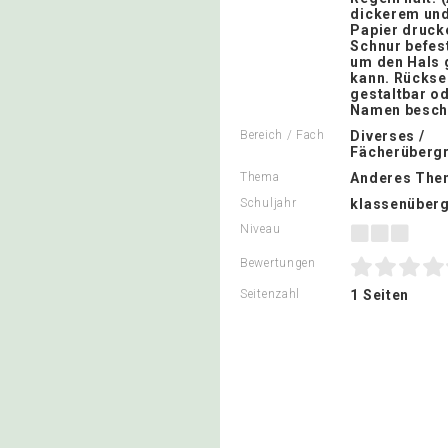
dickerem und 
Papier druck
Schnur befes
um den Hals 
kann. Rücksei
gestaltbar od
Namen beschr
Bereich / Fach
Diverses /
Fächerübergr
Thema
Anderes The
Schuljahr
klassenüberg
Niveau
Bewertungen
Seitenzahl
1 Seiten