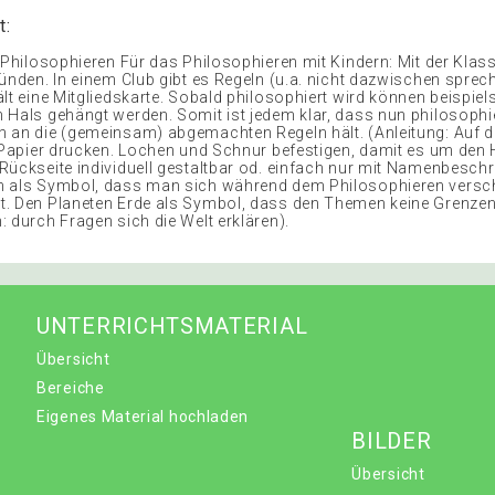
t:
n Philosophieren Für das Philosophieren mit Kindern: Mit der Klas
ünden. In einem Club gibt es Regeln (u.a. nicht dazwischen spreche
ält eine Mitgliedskarte. Sobald philosophiert wird können beispiel
 Hals gehängt werden. Somit ist jedem klar, dass nun philosophi
 an die (gemeinsam) abgemachten Regeln hält. (Anleitung: Auf 
n Papier drucken. Lochen und Schnur befestigen, damit es um den
Rückseite individuell gestaltbar od. einfach nur mit Namenbeschr
n als Symbol, dass man sich während dem Philosophieren versc
. Den Planeten Erde als Symbol, dass den Themen keine Grenzen
: durch Fragen sich die Welt erklären).
UNTERRICHTSMATERIAL
Übersicht
Bereiche
Eigenes Material hochladen
BILDER
Übersicht