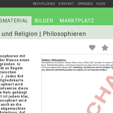
RECHTLICHES
KONTAKT
SPENDEN
HILFE
SMATERIAL
BILDER
MARKTPLATZ
k und Religion | Philosophieren
osophieren mit
der Klasse einen
gründen. In
ibt es Regeln
azwischen
.). Jedes Kid
itgliedskarte.
sophiert wird
ielsweise diese
n Hals gehängt
 ist jedem klar,
losophiert wird
 auch an die
 abgemachten
(Anleitung: Auf