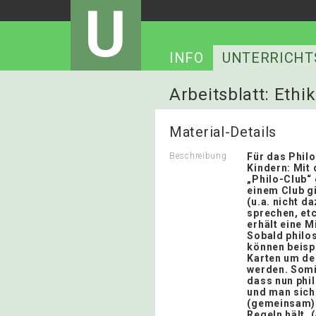
U
INFO
UNTERRICHT
Arbeitsblatt: Ethi
Material-Details
Beschreibung
Für das Phil
Kindern: Mit 
„Philo-Club“ 
einem Club g
(u.a. nicht d
sprechen, etc
erhält eine M
Sobald philo
können beisp
Karten um de
werden. Somit
dass nun phi
und man sich
(gemeinsam)
Regeln hält. 