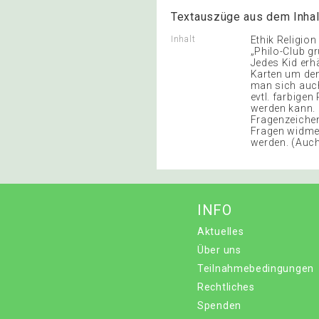
Textauszüge aus dem Inhal
Inhalt
Ethik Religio
„Philo-Club gr
Jedes Kid erh
Karten um den
man sich auch
evtl. farbige
werden kann. 
Fragenzeiche
Fragen widmet
werden. (Auch
INFO
Aktuelles
Über uns
Teilnahmebedingungen
Rechtliches
Spenden