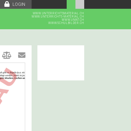
LOGIN
WWW.UNTERRICHTSMATERIAL.CH
WWW.UNTERRICHTS-MATERIAL.CH
WWW.UMAT.CH
WWW.SCHULBILDER.CH