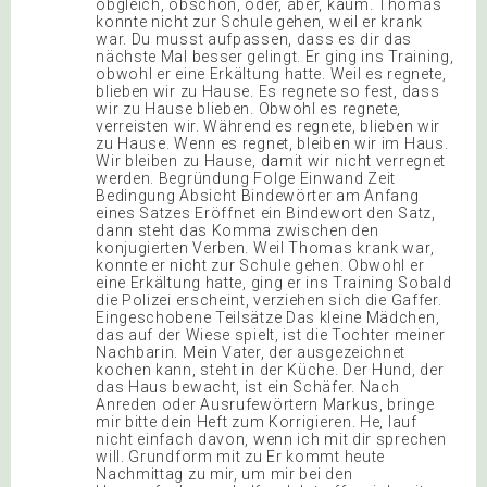
obgleich, obschon, oder, aber, kaum. Thomas
konnte nicht zur Schule gehen, weil er krank
war. Du musst aufpassen, dass es dir das
nächste Mal besser gelingt. Er ging ins Training,
obwohl er eine Erkältung hatte. Weil es regnete,
blieben wir zu Hause. Es regnete so fest, dass
wir zu Hause blieben. Obwohl es regnete,
verreisten wir. Während es regnete, blieben wir
zu Hause. Wenn es regnet, bleiben wir im Haus.
Wir bleiben zu Hause, damit wir nicht verregnet
werden. Begründung Folge Einwand Zeit
Bedingung Absicht Bindewörter am Anfang
eines Satzes Eröffnet ein Bindewort den Satz,
dann steht das Komma zwischen den
konjugierten Verben. Weil Thomas krank war,
konnte er nicht zur Schule gehen. Obwohl er
eine Erkältung hatte, ging er ins Training Sobald
die Polizei erscheint, verziehen sich die Gaffer.
Eingeschobene Teilsätze Das kleine Mädchen,
das auf der Wiese spielt, ist die Tochter meiner
Nachbarin. Mein Vater, der ausgezeichnet
kochen kann, steht in der Küche. Der Hund, der
das Haus bewacht, ist ein Schäfer. Nach
Anreden oder Ausrufewörtern Markus, bringe
mir bitte dein Heft zum Korrigieren. He, lauf
nicht einfach davon, wenn ich mit dir sprechen
will. Grundform mit zu Er kommt heute
Nachmittag zu mir, um mir bei den