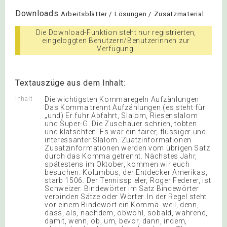
Downloads
Arbeitsblätter / Lösungen / Zusatzmaterial
Die Download-Funktion steht nur registrierten,
eingeloggten Benutzern/Benutzerinnen zur
Verfügung.
Textauszüge aus dem Inhalt:
Inhalt
Die wichtigsten Kommaregeln Aufzählungen
Das Komma trennt Aufzählungen (es steht für
„und) Er fuhr Abfahrt, Slalom, Riesenslalom
und Super-G. Die Zuschauer schrien, tobten
und klatschten. Es war ein fairer, flüssiger und
interessanter Slalom. Zuatzinformationen
Zusatzinformationen werden vom übrigen Satz
durch das Komma getrennt. Nächstes Jahr,
spätestens im Oktober, kommen wir euch
besuchen. Kolumbus, der Entdecker Amerikas,
starb 1506. Der Tennisspieler, Roger Federer, ist
Schweizer. Bindewörter im Satz Bindewörter
verbinden Sätze oder Wörter. In der Regel steht
vor einem Bindewort ein Komma. weil, denn,
dass, als, nachdem, obwohl, sobald, während,
damit, wenn, ob, um, bevor, dann, indem,