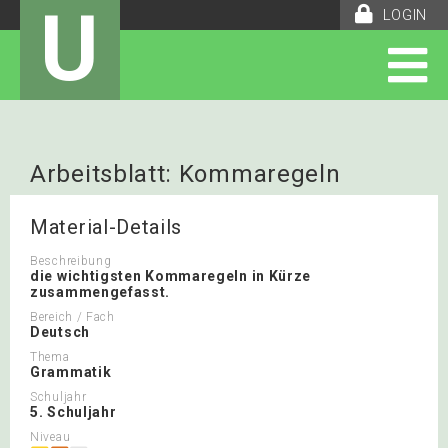
U
LOGIN
Arbeitsblatt: Kommaregeln
Material-Details
Beschreibung
die wichtigsten Kommaregeln in Kürze
zusammengefasst.
Bereich / Fach
Deutsch
Thema
Grammatik
Schuljahr
5. Schuljahr
Niveau