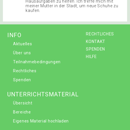
Hausaufgaben zu helfen. Ich treffe mich mit
meiner Mutter in der Stadt, um neue Schuhe zu
kaufen.
INFO
RECHTLICHES
KONTAKT
Aktuelles
SPENDEN
Über uns
HILFE
Teilnahmebedingungen
Rechtliches
Spenden
UNTERRICHTSMATERIAL
Übersicht
Bereiche
Eigenes Material hochladen