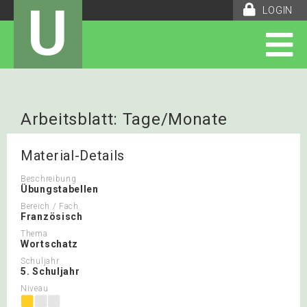
U
LOGIN
Arbeitsblatt: Tage/Monate
Material-Details
Beschreibung
Übungstabellen
Bereich / Fach
Französisch
Thema
Wortschatz
Schuljahr
5. Schuljahr
Niveau