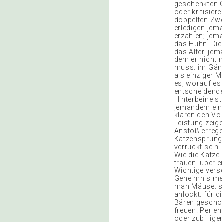
geschenkten G
oder kritisie
doppelten Zwe
erledigen jem
erzählen; jem
das Huhn. Die
das Alter. je
dem er nicht 
muss. im Gäns
als einziger M
es, worauf es
entscheidende
Hinterbeine s
jemandem ein
klären den Vog
Leistung zeig
Anstoß errege
Katzensprung v
verrückt sein
Wie die Katze
trauen, über 
Wichtige vers
Geheimnis meh
man Mäuse. s
anlockt. für d
Bären geschoss
freuen. Perle
oder zubillige