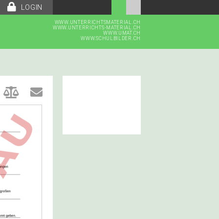
LOGIN
WWW.UNTERRICHTSMATERIAL.CH
WWW.UNTERRICHTS-MATERIAL.CH
WWW.UMAT.CH
WWW.SCHULBILDER.CH