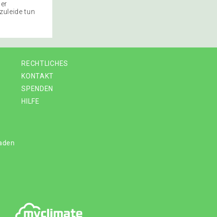
ner
zuleide tun
RECHTLICHES
KONTAKT
SPENDEN
HILFE
laden