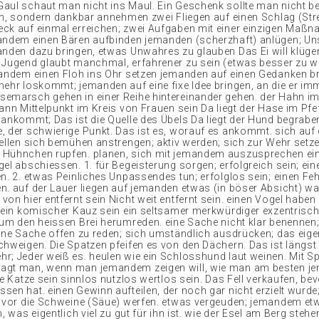
aul schaut man nicht ins Maul. Ein Geschenk sollte man nicht 
ren, sondern dankbar annehmen zwei Fliegen auf einen Schlag (Str
ck auf einmal erreichen; zwei Aufgaben mit einer einzigen Maß
andem einen Bären aufbinden jemanden (scherzhaft) anlügen; Un
anden dazu bringen, etwas Unwahres zu glauben Das Ei will klüger
 Jugend glaubt manchmal, erfahrener zu sein (etwas besser zu w
mandem einen Floh ins Ohr setzen jemanden auf einen Gedanken b
mehr loskommt; jemanden auf eine fixe Idee bringen, an die er i
emarsch gehen in einer Reihe hintereinander gehen. der Hahn im
ann Mittelpunkt im Kreis von Frauen sein Da liegt der Hase im Pfef
 ankommt; Das ist die Quelle des Übels Da liegt der Hund begraben
, der schwierige Punkt. Das ist es, worauf es ankommt. sich auf 
tellen sich bemühen anstrengen; aktiv werden; sich zur Wehr setze
 Hühnchen rupfen. planen, sich mit jemandem auszusprechen ei
el abschiessen. 1. für Begeisterung sorgen; erfolgreich sein; ein
en. 2. etwas Peinliches Unpassendes tun; erfolglos sein; einen Fe
n. auf der Lauer liegen auf jemanden etwas (in böser Absicht) wa
on hier entfernt sein Nicht weit entfernt sein. einen Vogel haben 
. ein komischer Kauz sein ein seltsamer merkwürdiger exzentrisc
 um den heissen Brei herumreden. eine Sache nicht klar benennen;
eine Sache offen zu reden; sich umständlich ausdrücken; das eige
chweigen. Die Spatzen pfeifen es von den Dächern. Das ist längst
r; Jeder weiß es. heulen wie ein Schlosshund laut weinen. Mit S
agt man, wenn man jemandem zeigen will, wie man am besten j
ie Katze sein sinnlos nutzlos wertlos sein. Das Fell verkaufen, b
en hat. einen Gewinn aufteilen, der noch gar nicht erzielt wurde;
n vor die Schweine (Säue) werfen. etwas vergeuden; jemandem e
n, was eigentlich viel zu gut für ihn ist. wie der Esel am Berg stehe