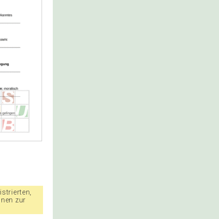
strierten,
nnen zur