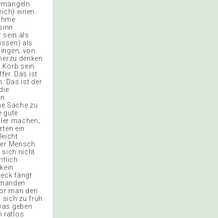
bemängeln
eich) einen
nahme
sinn
 sein als
issen) als
ringen, von
mmerzu denken
 Korb sein
fer. Das ist
. Das ist der
die
n.
ne Sache zu
e gute
hler machen;
rten ein
leicht
her Mensch.
 sich nicht
ntlich
 kein
peck fängt
emanden
evor man den
 sich zu früh
twas geben
n ratlos