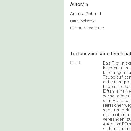
Autor/in
Andrea Schmid
Land: Schweiz
Registriert vor 2006
Textauszüge aus dem Inhal
Inhalt
Das Tier in d
beissen nicht 
Drohungen auss
Taube auf dem
auf einen gro
haben. die Ka
lüften; eine 
vorher gesehe
dem Haus tanz
Herrscher weg
schlimmer dars
übertreiben a
verelenden; z
Auch der Düm
sich mit frem