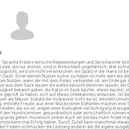
t:
er Sprache Erkläre tierische Redewendungen und Sprichwörter be
Leute, die nur drohen, sind in Wirklichkeit ungefährlich; Wer schr
pricht, wird sie nicht verwirklichen. ein Spatz in der Hand ist be
 Dach. Einen kleinen Nutzen sicher zu haben ist mehr wert als di
ßen Nutzen, wenn der mit dem Risiko verbunden ist, am Ende gar 
tze aus dem Sack lassen die wahre Absicht erkennen lassen; ein
Neuigkeit bekannt geben. die Katze im Sack kaufen. etwas kaufen, 
n geprüft zu haben; sich auf etwas Unbekanntes einlassen. Ist di
en die Mäuse. Sobald der Aufpasser nicht da ist, entsteht Unruhe;
, entsteht Freude. aus einer Mücke einen Elefanten machen eine
tellen, als sie ist; wegen einer Kleinigkeit viel Aufregung erzeuge
uf den Hund kommen. gesundheitlich oder wirtschaftlich ruiniert 
ugrunde gehen; moralisch sinken Auch ein blindes Huhn findet mal
mste kann mal Erfolg haben; Durch Zufall kann manchmal etwas
den Federn schmücken die Leistung anderer als die eigene ausg