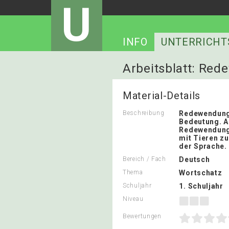
U
INFO
UNTERRICHT
Arbeitsblatt: Re
Material-Details
Beschreibung
Redewendung
Bedeutung. A
Redewendung
mit Tieren zu
der Sprache.
Bereich / Fach
Deutsch
Thema
Wortschatz
Schuljahr
1. Schuljahr
Niveau
Bewertungen