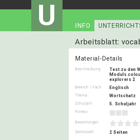
U
INFO
UNTERRICHT
Arbeitsblatt: voca
Material-Details
Beschreibung
Test zu den 
Moduls colou
explorers 2
Bereich / Fach
Englisch
Thema
Wortschatz
Schuljahr
5. Schuljahr
Niveau
Bewertungen
Seitenzahl
2 Seiten