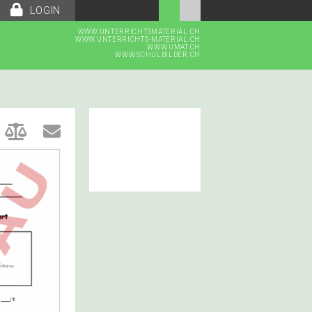
LOGIN
WWW.UNTERRICHTSMATERIAL.CH
WWW.UNTERRICHTS-MATERIAL.CH
WWW.UMAT.CH
WWW.SCHULBILDER.CH