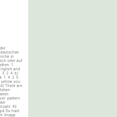
die
r deutschen
örter in
tsch oder auf
iben. 1.
 English and
3. 2. 4. b)
 1. 4. 2. 5.
nd yellow you
 d) There are
stehen
eiten
er: pattern:
 der
ktzahl: 43
 gut Du hast
cht. knapp