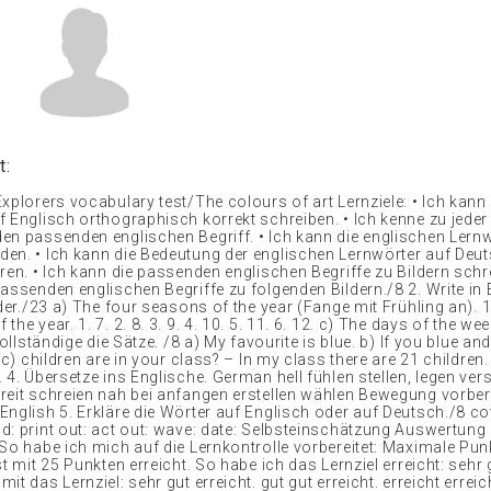
t:
xplorers vocabulary test/The colours of art Lernziele: • Ich kann 
f Englisch orthographisch korrekt schreiben. • Ich kenne zu jede
en passenden englischen Begriff. • Ich kann die englischen Lernw
en. • Ich kann die Bedeutung der englischen Lernwörter auf Deu
ren. • Ich kann die passenden englischen Begriffe zu Bildern schre
passenden englischen Begriffe zu folgenden Bildern./8 2. Write in
rder./23 a) The four seasons of the year (Fange mit Frühling an). 1. 
he year. 1. 7. 2. 8. 3. 9. 4. 10. 5. 11. 6. 12. c) The days of the week.
rvollständige die Sätze. /8 a) My favourite is blue. b) If you blue a
. c) children are in your class? – In my class there are 21 children.
 4. Übersetze ins Englische. German hell fühlen stellen, legen ver
reit schreien nah bei anfangen erstellen wählen Bewegung vorber
nglish 5. Erkläre die Wörter auf Englisch oder auf Deutsch./8 cov
d: print out: act out: wave: date: Selbsteinschätzung Auswertung
 So habe ich mich auf die Lernkontrolle vorbereitet: Maximale Pun
st mit 25 Punkten erreicht. So habe ich das Lernziel erreicht: sehr
it das Lernziel: sehr gut erreicht. gut gut erreicht. erreicht errei