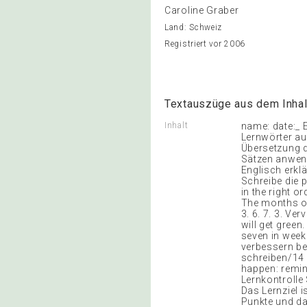
Caroline Graber
Land: Schweiz
Registriert vor 2006
Textauszüge aus dem Inhal
Inhalt
name: date:_ E
Lernwörter au
Übersetzung d
Sätzen anwend
Englisch erklä
Schreibe die 
in the right o
The months of t
3. 6. 7. 3. Ve
will get green
seven in week.
verbessern be
schreiben/14 E
happen: remin
Lernkontrolle
Das Lernziel i
Punkte und dam