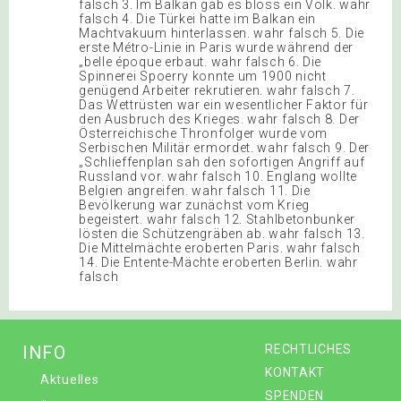
falsch 3. Im Balkan gab es bloss ein Volk. wahr
falsch 4. Die Türkei hatte im Balkan ein
Machtvakuum hinterlassen. wahr falsch 5. Die
erste Métro-Linie in Paris wurde während der
„belle époque erbaut. wahr falsch 6. Die
Spinnerei Spoerry konnte um 1900 nicht
genügend Arbeiter rekrutieren. wahr falsch 7.
Das Wettrüsten war ein wesentlicher Faktor für
den Ausbruch des Krieges. wahr falsch 8. Der
Österreichische Thronfolger wurde vom
Serbischen Militär ermordet. wahr falsch 9. Der
„Schlieffenplan sah den sofortigen Angriff auf
Russland vor. wahr falsch 10. Englang wollte
Belgien angreifen. wahr falsch 11. Die
Bevölkerung war zunächst vom Krieg
begeistert. wahr falsch 12. Stahlbetonbunker
lösten die Schützengräben ab. wahr falsch 13.
Die Mittelmächte eroberten Paris. wahr falsch
14. Die Entente-Mächte eroberten Berlin. wahr
falsch
INFO
RECHTLICHES
KONTAKT
Aktuelles
SPENDEN