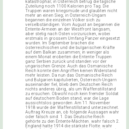
katastrophal; in Österreich betrug die tägliche
Zuteilung noch 1100 Kalorien pro Tag. Die
Truppen waren kriegsmüde und glaubten nicht
mehr an einen Sieg; in Österreich-Ungarn
begannen die einzelnen Völker sich zu
verselbständigen. Vom August an begannen die
Entente-Armeen an der Westfront langsam,
aber stetig nach Osten vorzurücken, wobei
erstmals in grossem Umfang Panzer eingesetzt
wurden. Im September brachen die
österreichischen und die bulgarischen Kräfte
auf dem Balkan zusammen; in weniger als
einem Monat eroberten die Entente-Truppen
ganz Serbien zurück und standen vor der
ungarischen Grenze. Auch das Osmanische
Reich konnte den Angriffen keinen Widerstand
mehr leisten. Da nun das Osmanische Reich
und Bulgarien kapitulierten, Österreich-Ungarn
auseinander fiel, blieb dem Deutschen Reich
nichts anderes übrig, als um Waffenstillstand
zu ersuchen. Obwohl noch kein fremder Soldat
auf deutschem Boden stand, war die Lage
aussichtslos geworden. Am 11. November
1918 wurde der Waffenstillstand unterzeichnet.
Auftrag Kreuze an, ob folgende Aussagen wahr
oder falsch sind: 1. Das Deutsche Reich
gehörte zu den Entente-Mächten. wahr falsch 2.
England hatte 1914 die stärkste Flotte. wahr