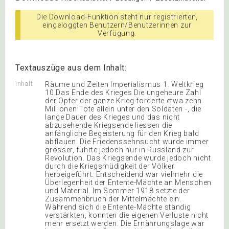
Die Download-Funktion steht nur registrierten,
eingeloggten Benutzern/Benutzerinnen zur
Verfügung.
Textauszüge aus dem Inhalt:
Inhalt
Räume und Zeiten Imperialismus 1. Weltkrieg
10 Das Ende des Krieges Die ungeheure Zahl
der Opfer der ganze Krieg forderte etwa zehn
Millionen Tote allein unter den Soldaten -, die
lange Dauer des Krieges und das nicht
abzusehende Kriegsende liessen die
anfängliche Begeisterung für den Krieg bald
abflauen. Die Friedenssehnsucht wurde immer
grösser, führte jedoch nur in Russland zur
Revolution. Das Kriegsende wurde jedoch nicht
durch die Kriegsmüdigkeit der Völker
herbeigeführt. Entscheidend war vielmehr die
Überlegenheit der Entente-Mächte an Menschen
und Material. Im Sommer 1918 setzte der
Zusammenbruch der Mittelmächte ein.
Während sich die Entente-Mächte ständig
verstärkten, konnten die eigenen Verluste nicht
mehr ersetzt werden. Die Ernährungslage war