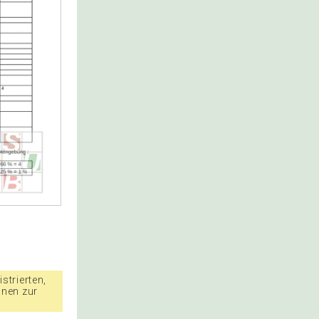
strierten,
nnen zur