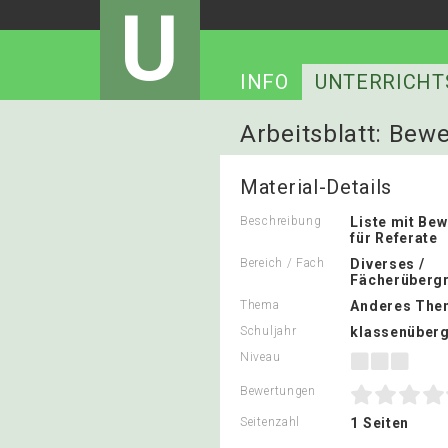
U
INFO
UNTERRICHT
Arbeitsblatt: Bewe
Material-Details
Beschreibung
Liste mit Bew
für Referate
Bereich / Fach
Diverses /
Fächerübergr
Thema
Anderes The
Schuljahr
klassenüberg
Niveau
Bewertungen
Seitenzahl
1 Seiten