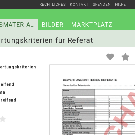
RECHTLICHES
KONTAKT
SPENDEN
HILFE
SMATERIAL
BILDER
MARKTPLATZ
rtungskriterien für Referat
ertungskriterien
eifend
ma
reifend