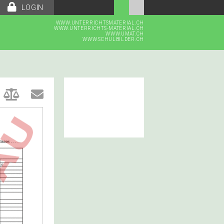
LOGIN
WWW.UNTERRICHTSMATERIAL.CH
WWW.UNTERRICHTS-MATERIAL.CH
WWW.UMAT.CH
WWW.SCHULBILDER.CH