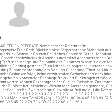
t:
RIEN REFERATE Name des/der Refernten/in . . . . . . . . . . . . . . .
agsweise Freie Rede Blickkontakte Körpersprache Sicherheit aus
 Ausdruck Sinnvolle Pausen Deutliches Sprechen Gutes Hochdeu
Sprechgeschwindigkeit Anschauungsmittel Angemessenheit (Art)
g Treffende Menge und Zeitpunkt des Einsatzes Waren sie dienlic
ltliches Einstieg gestaltet (Zum Mitdenken angeregt, Interesse ge
hrt) Zusammenfassung am Schluss Gliederung (Einstieg, Hauptt
sche Gedankenfolge, keine verwirrenden Gedankensprünge) Inhal
dargeboten Notwendige Fachbegriffe erklärt Rückfragen ermöglic
eantworten können Bekanntgabe der Quellen Zwischen-Zusamm
der Zuhörer berücksichtigt Wesentliche Aussagen gemacht, Qual
eller Schluss Bei Zweierreferat: Sinnvolle Aufteilung auf die Refer
 1 1 1 2 2 2 2 1 1 1 2 2 2 3 3 3 1 2 3 1 2 3 1 1 2 2 3 1 2 1 1 1 1 1 1 1
2 3 3 3 Mögliches Total 25 (26) – 63 (66) 100-94 6 65-59 3 93-87 5
6-80 5 45-39 2 79-73 4 38-32 2 72-66 4 31-25 1