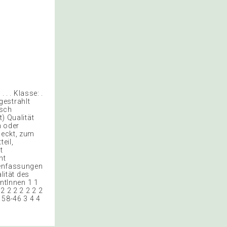
 . . Klasse: .
gestrahlt
tsch
 Qualität
h oder
weckt, zum
eil,
t
ht
enfassungen
ität des
entInnen 1 1
 2 2 2 2 2 2 2
 58-46 3 4 4