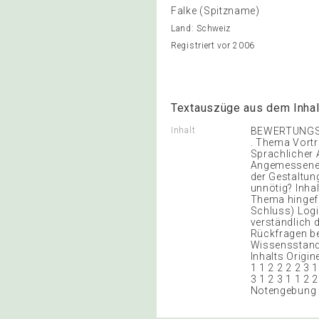
Falke (Spitzname)
Land: Schweiz
Registriert vor 2006
Textauszüge aus dem Inhal
Inhalt
BEWERTUNGSKRITE
. Thema Vortr
Sprachlicher
Angemessene 
der Gestaltun
unnötig? Inha
Thema hingefü
Schluss) Logi
verständlich 
Rückfragen b
Wissensstand 
Inhalts Origin
1 1 2 2 2 2 3 1
3 1 2 3 1 1 2 
Notengebung 8