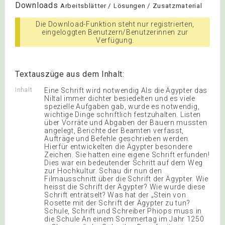
Downloads
Arbeitsblätter / Lösungen / Zusatzmaterial
Die Download-Funktion steht nur registrierten,
eingeloggten Benutzern/Benutzerinnen zur
Verfügung.
Textauszüge aus dem Inhalt:
Inhalt
Eine Schrift wird notwendig Als die Ägypter das
Niltal immer dichter besiedelten und es viele
spezielle Aufgaben gab, wurde es notwendig,
wichtige Dinge schriftlich festzuhalten. Listen
über Vorräte und Abgaben der Bauern mussten
angelegt, Berichte der Beamten verfasst,
Aufträge und Befehle geschrieben werden.
Hierfür entwickelten die Ägypter besondere
Zeichen. Sie hatten eine eigene Schrift erfunden!
Dies war ein bedeutender Schritt auf dem Weg
zur Hochkultur. Schau dir nun den
Filmausschnitt über die Schrift der Ägypter. Wie
heisst die Schrift der Ägypter? Wie wurde diese
Schrift enträtselt? Was hat der „Stein von
Rosette mit der Schrift der Ägypter zu tun?
Schule, Schrift und Schreiber Phiops muss in
die Schule An einem Sommertag im Jahr 1250