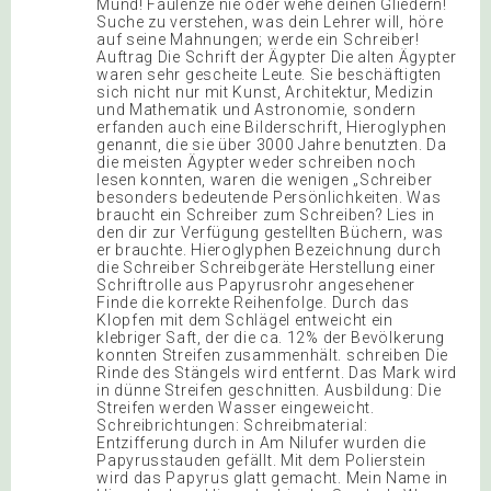
Mund! Faulenze nie oder wehe deinen Gliedern!
Suche zu verstehen, was dein Lehrer will, höre
auf seine Mahnungen; werde ein Schreiber!
Auftrag Die Schrift der Ägypter Die alten Ägypter
waren sehr gescheite Leute. Sie beschäftigten
sich nicht nur mit Kunst, Architektur, Medizin
und Mathematik und Astronomie, sondern
erfanden auch eine Bilderschrift, Hieroglyphen
genannt, die sie über 3000 Jahre benutzten. Da
die meisten Ägypter weder schreiben noch
lesen konnten, waren die wenigen „Schreiber
besonders bedeutende Persönlichkeiten. Was
braucht ein Schreiber zum Schreiben? Lies in
den dir zur Verfügung gestellten Büchern, was
er brauchte. Hieroglyphen Bezeichnung durch
die Schreiber Schreibgeräte Herstellung einer
Schriftrolle aus Papyrusrohr angesehener
Finde die korrekte Reihenfolge. Durch das
Klopfen mit dem Schlägel entweicht ein
klebriger Saft, der die ca. 12% der Bevölkerung
konnten Streifen zusammenhält. schreiben Die
Rinde des Stängels wird entfernt. Das Mark wird
in dünne Streifen geschnitten. Ausbildung: Die
Streifen werden Wasser eingeweicht.
Schreibrichtungen: Schreibmaterial:
Entzifferung durch in Am Nilufer wurden die
Papyrusstauden gefällt. Mit dem Polierstein
wird das Papyrus glatt gemacht. Mein Name in