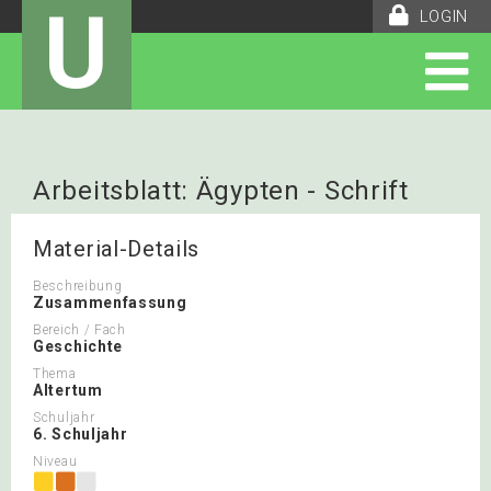
U
LOGIN
Arbeitsblatt: Ägypten - Schrift
Material-Details
Beschreibung
Zusammenfassung
Bereich / Fach
Geschichte
Thema
Altertum
Schuljahr
6. Schuljahr
Niveau