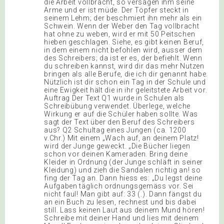
die Arbeit vollbracht, so versagen ihm seine
Arme und er ist müde. Der Töpfer steckt in
seinem Lehm; der beschmiert ihn mehr als ein
Schwein. Wenn der Weber den Tag vollbracht
hat ohne zu weben, wird er mit 50 Peitschen
hieben geschlagen. Siehe, es gibt keinen Beruf,
in dem einem nicht befohlen wird, ausser dem
des Schreibers; da ist er es, der befiehlt. Wenn
du schreiben kannst, wird dir das mehr Nutzen
bringen als alle Berufe, die ich dir genannt habe.
Nützlich ist dir schon ein Tag in der Schule und
eine Ewigkeit hält die in ihr geleitstete Arbeit vor.
Auftrag Der Text Q1 wurde in Schulen als
Schreibübung verwendet. Überlege, welche
Wirkung er auf die Schüler haben sollte. Was
sagt der Text über den Beruf des Schreibers
aus? Q2 Schultag eines Jungen (ca. 1200
v.Chr.) Mit einem „Wach auf, an deinem Platz!
wird der Junge geweckt. „Die Bücher liegen
schon vor deinen Kameraden. Bring deine
Kleider in Ordnung (der Junge schläft in seiner
Kleidung) und zieh die Sandalen richtig an! so
fing der Tag an. Dann hiess es: „Du legst deine
Aufgaben täglich ordnungsgemäss vor. Sei
nicht faul! Man gibt auf: 33 (.). Dann fängst du
an ein Buch zu lesen, rechnest und bis dabei
still. Lass keinen Laut aus deinem Mund hören!
Schreibe mit deiner Hand und lies mit deinem