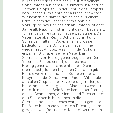
v. Chr. segelt der Schreiber Duauf mit seinem
Sohn Phiops auf dem Nil südwärts in Richtung
Theben. Phiops soll in der Schule des Tempels
von Theben zum Schreiber ausgebildet werde.
Wir kennen die Namen der beiden aus einem
Brief, in dem der Vater seinem Sohn die
Vorzüge seines Berufes erklärt. Phiops ist acht
Jahre alt. Natürlich ist er nicht davon begeistert,
für einige Jahre von zu Hause weg zu sein. Der
Vater hatte aber Recht. Schule, Schrift und
Schreiben hatten in Ägypten eine grosse
Bedeutung. In die Schule darf jeder Immer
wieder fragt Phiops, was ihn in der Schule
erwartet. Oft hat er seinem Vater beim
Schreiben von Hieroglyphen zugesehen. Der
Vater hat Phiops erklärt, dass es neben den
Hieroglyphen auch eine einfachere Schrift
(demotisch) für den täglichen Gebrauch gibt.
Für sie verwendet man als Schreibmaterial
Papyrus. In der Schule wird Phiops Mitschüler
aus allen Gruppen der Bevölkerung treffen, das
hatte ihm der Vater gesagt. Mädchen werde er
nur selten sehen. Sein Vater kennt aber Frauen,
die als Beamtinnen, Ärztinnen und Priesterinnen
das Schreiben beherrschen. In die
Schreiberschule zu gehen war jedem gestattet.
Der Vater berichtete von einem Priester, der arm
gewesen war. Dank seiner Klugheit wurde er in