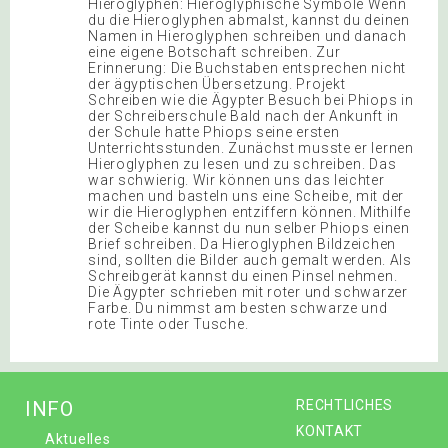
Hieroglyphen: Hieroglyphische Symbole Wenn
du die Hieroglyphen abmalst, kannst du deinen
Namen in Hieroglyphen schreiben und danach
eine eigene Botschaft schreiben. Zur
Erinnerung: Die Buchstaben entsprechen nicht
der ägyptischen Übersetzung. Projekt
Schreiben wie die Ägypter Besuch bei Phiops in
der Schreiberschule Bald nach der Ankunft in
der Schule hatte Phiops seine ersten
Unterrichtsstunden. Zunächst musste er lernen
Hieroglyphen zu lesen und zu schreiben. Das
war schwierig. Wir können uns das leichter
machen und basteln uns eine Scheibe, mit der
wir die Hieroglyphen entziffern können. Mithilfe
der Scheibe kannst du nun selber Phiops einen
Brief schreiben. Da Hieroglyphen Bildzeichen
sind, sollten die Bilder auch gemalt werden. Als
Schreibgerät kannst du einen Pinsel nehmen.
Die Ägypter schrieben mit roter und schwarzer
Farbe. Du nimmst am besten schwarze und
rote Tinte oder Tusche.
INFO
RECHTLICHES
KONTAKT
Aktuelles