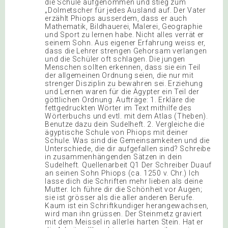
die Schule aufgenommen und stieg zum
„Dolmetscher für jedes Ausland auf. Der Vater
erzählt Phiops ausserdem, dass er auch
Mathematik, Bildhauerei, Malerei, Geographie
und Sport zu lernen habe. Nicht alles verrät er
seinem Sohn. Aus eigener Erfahrung weiss er,
dass die Lehrer strengen Gehorsam verlangen
und die Schüler oft schlagen. Die jungen
Menschen sollten erkennen, dass sie ein Teil
der allgemeinen Ordnung seien, die nur mit
strenger Disziplin zu bewahren sei. Erziehung
und Lernen waren für die Ägypter ein Teil der
göttlichen Ordnung. Aufträge: 1. Erkläre die
fettgedruckten Wörter im Text mithilfe des
Wörterbuchs und evtl. mit dem Atlas (Theben).
Benutze dazu dein Sudelheft. 2. Vergleiche die
ägyptische Schule von Phiops mit deiner
Schule. Was sind die Gemeinsamkeiten und die
Unterschiede, die dir aufgefallen sind? Schreibe
in zusammenhängenden Sätzen in dein
Sudelheft. Quellenarbeit Q1 Der Schreiber Duauf
an seinen Sohn Phiops (ca. 1250 v. Chr.) Ich
lasse dich die Schriften mehr lieben als deine
Mutter. Ich führe dir die Schönheit vor Augen;
sie ist grösser als die aller anderen Berufe.
Kaum ist ein Schriftkundiger herangewachsen,
wird man ihn grüssen. Der Steinmetz graviert
mit dem Meissel in allerlei harten Stein. Hat er