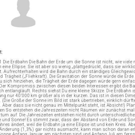
t:
1 Die Erdbahn Die Bahn der Erde um die Sonne ist nicht, wie viele 
 eine Ellipse. Sie ist aber so wenig „plattgedrückt, dass sie wirkli
st. Aufrechterhalten wird die Bahn durch ein ständiges Gleichgewi
d Trägheit („Fliehkraft). Die Gravitation der Sonne würde die Erde
 sich hinziehen, die Trägheit der Erde dagegen würde gern einf
. Der Kompromiss zwischen diesen beiden Interessen ergibt die Bah
ch entlangläuft. Rechts siehst Du eine kleine Skizze. Die Erdbahn is
ung nur 40‘000 km größer als in der kurzen. Das ist in diesen Di
. (Die Größe der Sonne im Bild ist stark übertrieben, einklich dürft
Aber dass sie nicht genau im Mittelpunkt steht, ist Absicht!) Plan
ten So entstehen die Jahreszeiten nicht Räumen wir zunächst mal
Irrtum auf: Die Jahreszeiten entstehen nicht durch unterschiedlic
 und Sonne! Es stimmt zwar, dass der Abstand von Erde und So
hres ändert, weil die Erdbahn ja eine Ellipse ist und kein Kreis. A
 Änderung (1,3%) gar nichts ausmacht, kann man schon daran er
Sonne Anfang Januar am nächsten sind und Anfang Juli am fernst