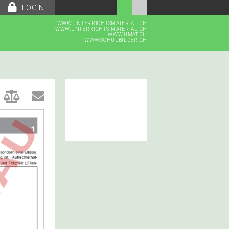
LOGIN
WWW.UNTERRICHTSMATERIAL.CH
WWW.UNTERRICHTS-MATERIAL.CH
WWW.UMAT.CH
WWW.SCHULBILDER.CH