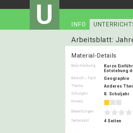
U
INFO
UNTERRICHT
Arbeitsblatt: Jahr
Material-Details
Beschreibung
Kurze Einführ
Entstehung d
Bereich / Fach
Geographie
Thema
Anderes The
Schuljahr
8. Schuljahr
Niveau
Bewertungen
Seitenzahl
4 Seiten