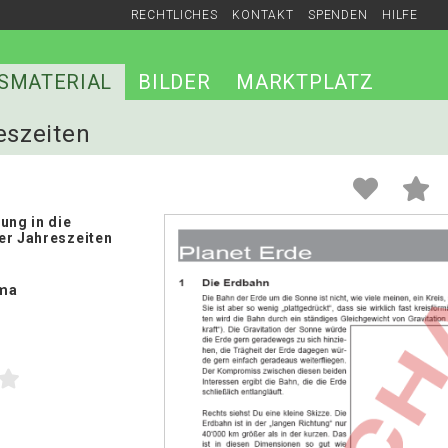
RECHTLICHES
KONTAKT
SPENDEN
HILFE
SMATERIAL
BILDER
MARKTPLATZ
eszeiten
ung in die
er Jahreszeiten
ma