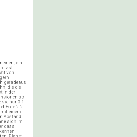
meinen, ein
ch fast
cht von
 gern
ach geradeaus
n, die die
t in der
mensionen so
e sie nur 0.1
et Erde 2 2
 mit einem
hen Abstand
nne sich im
ber dass
kennen,
en! Planet