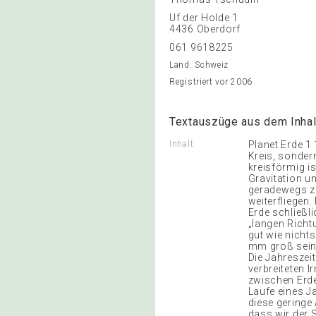
Uf der Holde 1
4436 Oberdorf
061 9618225
Land: Schweiz
Registriert vor 2006
Textauszüge aus dem Inhal
Inhalt
Planet Erde 1 
Kreis, sondern
kreisförmig i
Gravitation un
geradewegs zu
weiterfliegen
Erde schließli
„langen Richt
gut wie nichts
mm groß sein. 
Die Jahreszei
verbreiteten 
zwischen Erde
Laufe eines Ja
diese geringe
dass wir der 