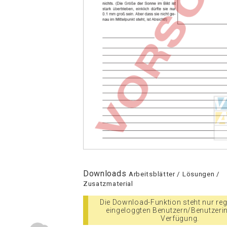
Downloads
Arbeitsblätter / Lösungen /
Zusatzmaterial
Die Download-Funktion steht nur regi
eingeloggten Benutzern/Benutzeri
Verfügung.