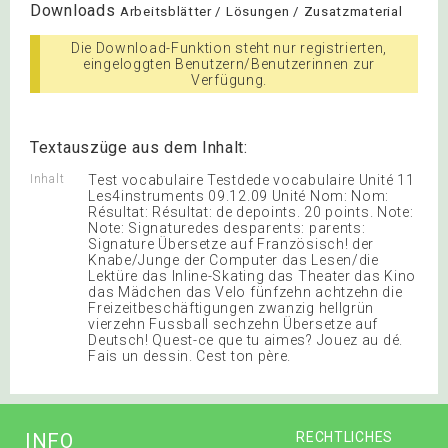
Downloads
Arbeitsblätter / Lösungen / Zusatzmaterial
Die Download-Funktion steht nur registrierten,
eingeloggten Benutzern/Benutzerinnen zur
Verfügung.
Textauszüge aus dem Inhalt:
Inhalt
Test vocabulaire Testdede vocabulaire Unité 11
Les4instruments 09.12.09 Unité Nom: Nom:
Résultat: Résultat: de depoints. 20 points. Note:
Note: Signaturedes desparents: parents:
Signature Übersetze auf Französisch! der
Knabe/Junge der Computer das Lesen/die
Lektüre das Inline-Skating das Theater das Kino
das Mädchen das Velo fünfzehn achtzehn die
Freizeitbeschäftigungen zwanzig hellgrün
vierzehn Fussball sechzehn Übersetze auf
Deutsch! Quest-ce que tu aimes? Jouez au dé.
Fais un dessin. Cest ton père.
INFO
RECHTLICHES