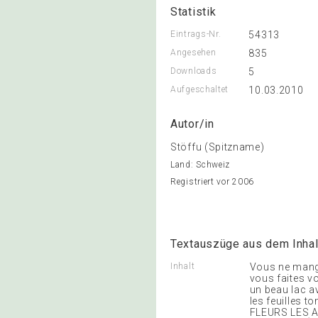
Statistik
Eintrags-Nr.
54313
Angesehen
835
Downloads
5
Aufgeschaltet
10.03.2010
Autor/in
Stöffu (Spitzname)
Land: Schweiz
Registriert vor 2006
Textauszüge aus dem Inhal
Inhalt
Vous ne mange
vous faites vo
un beau lac a
les feuilles 
FLEURS LES A