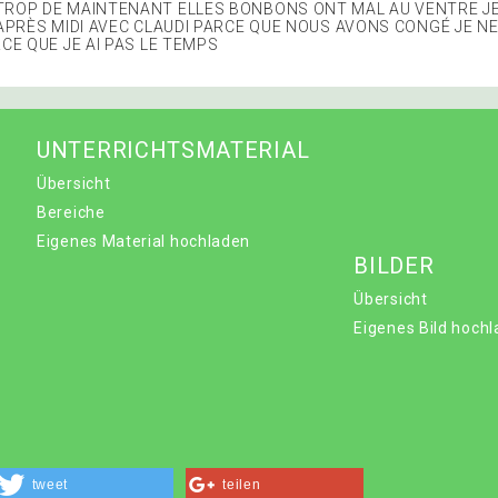
ROP DE MAINTENANT ELLES BONBONS ONT MAL AU VENTRE JE 
 APRÈS MIDI AVEC CLAUDI PARCE QUE NOUS AVONS CONGÉ JE NE
CE QUE JE AI PAS LE TEMPS
UNTERRICHTSMATERIAL
Übersicht
Bereiche
Eigenes Material hochladen
BILDER
Übersicht
Eigenes Bild hoch
tweet
teilen