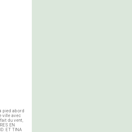
à pied abord
 ville avec
ait du vent,
RBRES EN
D. ET TINA