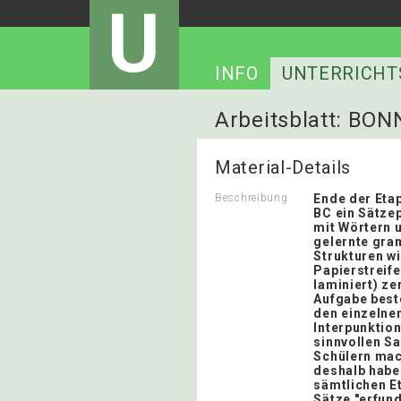
U
INFO
UNTERRICHT
Arbeitsblatt: B
Material-Details
Beschreibung
Ende der Etap
BC ein Sätzep
mit Wörtern u
gelernte gra
Strukturen wi
Papierstreife
laminiert) ze
Aufgabe best
den einzelne
Interpunktion
sinnvollen Sa
Schülern mac
deshalb habe 
sämtlichen E
Sätze "erfund