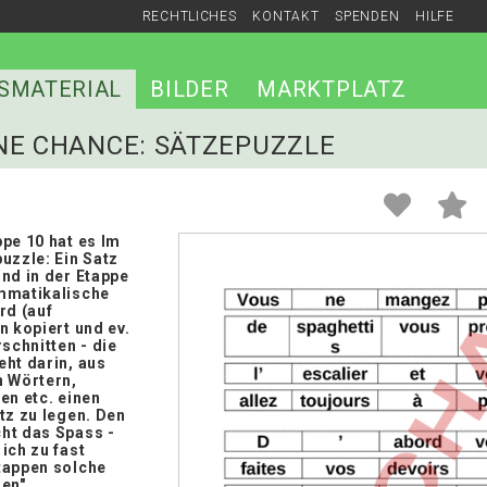
RECHTLICHES
KONTAKT
SPENDEN
HILFE
SMATERIAL
BILDER
MARKTPLATZ
ONNE CHANCE: SÄTZEPUZZLE
pe 10 hat es Im
uzzle: Ein Satz
nd in der Etappe
mmatikalische
rd (auf
n kopiert und ev.
rschnitten - die
eht darin, aus
n Wörtern,
en etc. einen
tz zu legen. Den
ht das Spass -
ich zu fast
tappen solche
en".