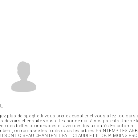
t:
z plus de spaghetti vous prenez escalier et vous allez toujours 
s devoirs et ensuite vous dites bonne nuit à vos parents Une belle
vec des belles promenades et avec des beaux cafés En automn il f
tombent, on ramasse les fruits sous les arbres PRINTEMP LES A
U SONT OISEAU CHANTEN T FAIT CLAUDI ET IL DÉJÀ MOINS FROI