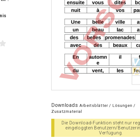
nis
Downloads
Arbeitsblätter / Lösungen /
Zusatzmaterial
Die Download-Funktion steht nur regi
eingeloggten Benutzern/Benutzeri
Verfügung.