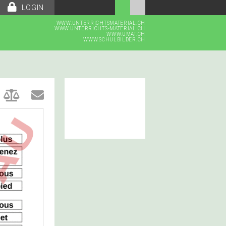
LOGIN
WWW.UNTERRICHTSMATERIAL.CH
WWW.UNTERRICHTS-MATERIAL.CH
WWW.UMAT.CH
WWW.SCHULBILDER.CH