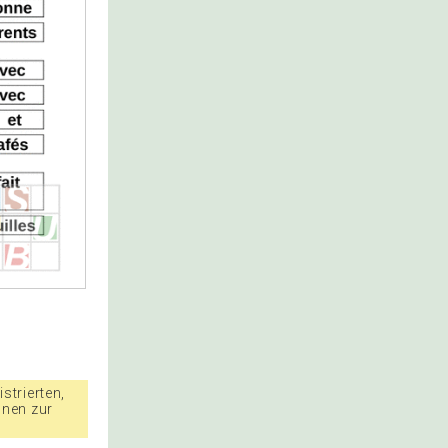
strierten,
nnen zur