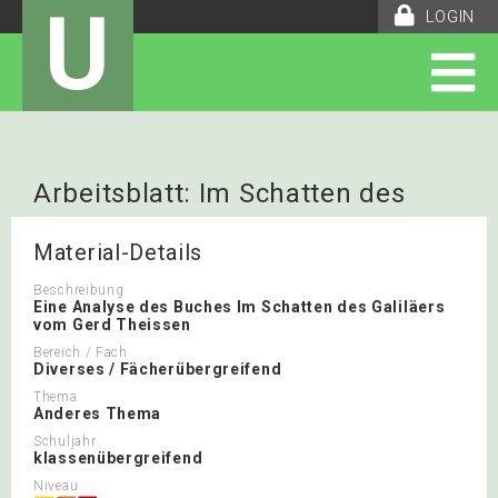
U
LOGIN
Arbeitsblatt: Im Schatten des
Galiäers
Material-Details
Beschreibung
Eine Analyse des Buches Im Schatten des Galiläers
vom Gerd Theissen
Bereich / Fach
Diverses / Fächerübergreifend
Thema
Anderes Thema
Schuljahr
klassenübergreifend
Niveau