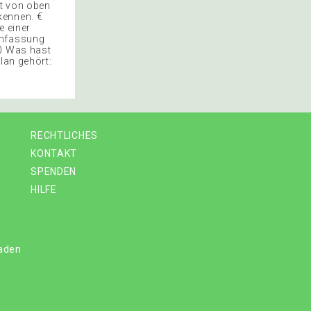
st von oben
kennen. €
e einer
enfassung
00 Was hast
lan gehört:
RECHTLICHES
KONTAKT
SPENDEN
HILFE
laden