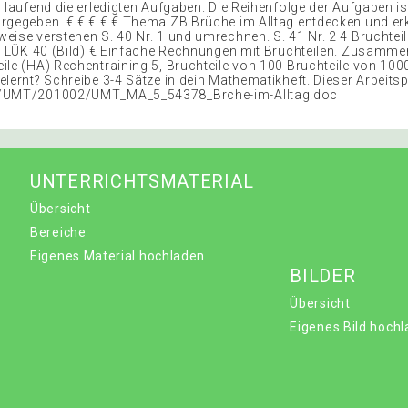
r laufend die erledigten Aufgaben. Die Reihenfolge der Aufgaben i
rgegeben. € € € € € Thema ZB Brüche im Alltag entdecken und er
eise verstehen S. 40 Nr. 1 und umrechnen. S. 41 Nr. 2 4 Bruchteil
C, LÜK 40 (Bild) € Einfache Rechnungen mit Bruchteilen. Zusamm
ile (HA) Rechentraining 5, Bruchteile von 100 Bruchteile von 10
lernt? Schreibe 3-4 Sätze in dein Mathematikheft. Dieser Arbeitsp
f/UMT/201002/UMT_MA_5_54378_Brche-im-Alltag.doc
UNTERRICHTSMATERIAL
Übersicht
Bereiche
Eigenes Material hochladen
BILDER
Übersicht
Eigenes Bild hoch