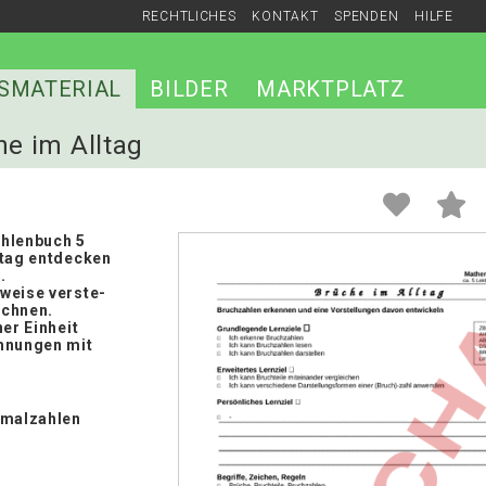
RECHTLICHES
KONTAKT
SPENDEN
HILFE
SMATERIAL
BILDER
MARKTPLATZ
he im Alltag
hlenbuch 5
ltag entdecken
.
weise verste-
echnen.
ner Einheit
hnungen mit
imalzahlen