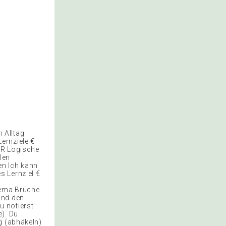
 Alltag
ernziele €
LR Logische
len
hen Ich kann
s Lernziel €
hema Brüche
und den
u notierst
e). Du
g (abhäkeln)