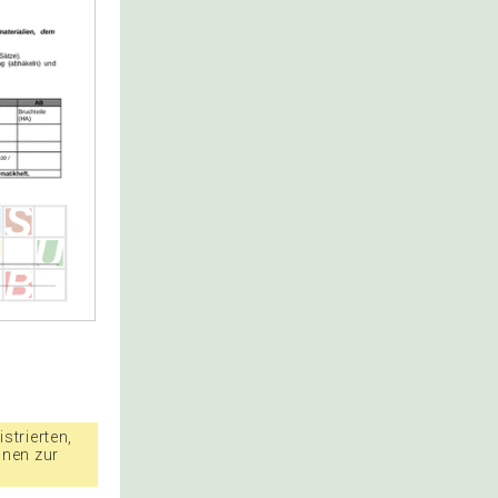
strierten,
nnen zur