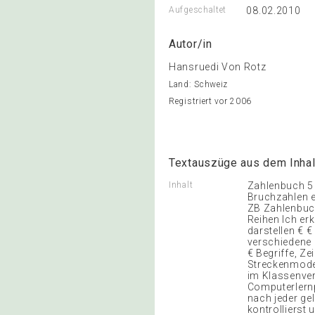
Aufgeschaltet
08.02.2010
Autor/in
Hansruedi Von Rotz
Land: Schweiz
Registriert vor 2006
Textauszüge aus dem Inhal
Inhalt
Zahlenbuch 5 
Bruchzahlen e
ZB Zahlenbuch
Reihen Ich er
darstellen € €
verschiedene 
€ Begriffe, Z
Streckenmodel
im Klassenver
Computerlernp
nach jeder ge
kontrollierst