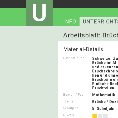
U
INFO
UNTERRICHT
Arbeitsblatt: Brüc
Material-Details
Beschreibung
Schweizer Za
Brüche im Al
und erkennen
Bruchschreib
hen und umr
Bruchteile ei
Einfache Rec
Bruchteilen.
Bereich / Fach
Mathematik
Thema
Brüche / Dez
Schuljahr
5. Schuljahr
Niveau