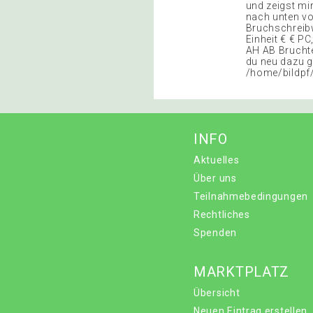
und zeigst mi
nach unten vo
Bruchschreibw
Einheit € € P
AH AB Bruchte
du neu dazu ge
/home/bildp
INFO
Aktuelles
Über uns
Teilnahmebedingungen
Rechtliches
Spenden
MARKTPLATZ
Übersicht
Neuen Eintrag erstellen