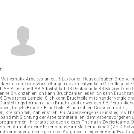
t:
Mathematik-Arbeitsplan ca. 5 Lektionen Hausaufgaben Brüche im
rkennen und eine Vorstellungen davon entwickeln Grundlegende L
 AH Arbeitsheft AB Arbeitsblatt DS Denkschule BR Blitzrechnen 
kenne Bruchzahlen Ich kann Bruchzahlen lesen Ich kann Bruchzah
 € Erweitertes Lernziel € Ich kann Bruchteile miteinander vergleic
Darstellungsformen einer (Bruch)-zahl anwenden € € Persönliche
eichen, Regeln Brüche, Bruchteile, Bruchzahlen Grössenmodell,
l, Kreismodell, Zahlenstrahl € € Arbeitsvorgehen Einstieg ins T
band mit Sichtung der Arbeitsmaterialien, dem Arbeitsvorgehen 
rogrammen. Ihr erarbeitet euch dieses Thema in Zweierteams. D
lösten Aufgabe deine Erkenntnisse im Mathematikheft (2 – 4 Sätz
 und verbesserst deine gelösten Aufgaben in eigener Verantwortun