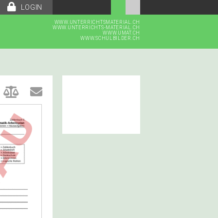
LOGIN
WWW.UNTERRICHTSMATERIAL.CH
WWW.UNTERRICHTS-MATERIAL.CH
WWW.UMAT.CH
WWW.SCHULBILDER.CH