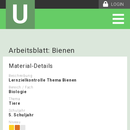
U
LOGIN
Arbeitsblatt: Bienen
Lernzielkontrolle
Material-Details
Beschreibung
Lernzielkontrolle Thema Bienen
Bereich / Fach
Biologie
Thema
Tiere
Schuljahr
5. Schuljahr
Niveau