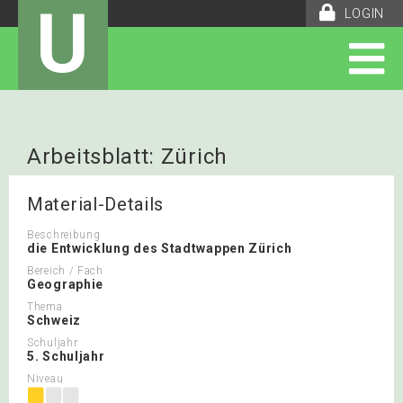
U
LOGIN
Arbeitsblatt: Zürich
Material-Details
Beschreibung
die Entwicklung des Stadtwappen Zürich
Bereich / Fach
Geographie
Thema
Schweiz
Schuljahr
5. Schuljahr
Niveau