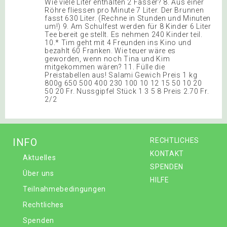
Wie viele Liter enthalten 2 Fässer? 8. Aus einer
Röhre fliessen pro Minute 7 Liter. Der Brunnen
fasst 630 Liter. (Rechne in Stunden und Minuten
um!) 9. Am Schulfest werden für 8 Kinder 6 Liter
Tee bereit ge stellt. Es nehmen 240 Kinder teil.
10.* Tim geht mit 4 Freunden ins Kino und
bezahlt 60 Franken. Wie teuer wäre es
geworden, wenn noch Tina und Kim
mitgekommen wären? 11. Fülle die
Preistabellen aus! Salami Gewich Preis 1 kg
800g 650 500 400 230 100 10 12 15 50 10 20
50 20 Fr. Nussgipfel Stück 1 3 5 8 Preis 2.70 Fr.
2/2
INFO
RECHTLICHES
KONTAKT
Aktuelles
SPENDEN
Über uns
HILFE
Teilnahmebedingungen
Rechtliches
Spenden