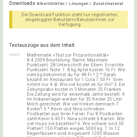
Downloads
Arbeitsblätter / Lösungen / Zusatzmaterial
Die Download-Funktion steht nur registrierten,
eingeloggten Benutzern/Benutzerinnen zur
Verfügung.
Textauszüge aus dem Inhalt:
Inhalt
Mathematik «Test zur Proportionalität»
8.4.2009 Beurteilung: Name: Maximale
Punktzahl: 28 Unterschrift der Eltern: Erreichte
Punktzahl: Note: 1. 8 kg Äpfel kosten 16 Fr. Wie
viele kg bekommst du für 48 Fr.? 2.* Sarah
bezahlt im Restaurant für 1 Cola 7.50 Fr. Sven
nimmt nur 4 dl. Wie viel kostet es für ihn? 3. Ein
Zeitungsabo kostet in 3 Monaten 25 Franken.
Die Zeitung wird für eineinhalb Jahre bestellt. 4.
Im Indianerlager werden für 35 Kinder 25 Liter
Milch gerechnet. Wie viel trinken demnach 7
Kinder? 5.* Kevin und Nina schreiben
Postkarten aus ihren Ferien. Für 8 Postkarten
zahlt Kevin 6.40 Fr. Nina schreibt 6 Karten. Wie
viel muss sie bezahlen? 6. Wie schwer sind 30
Platten? 150 Platten wiegen 5000 kg. 7. In 12
Regenfässern sind insgesamt 1200 Wasser.