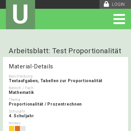
U
LOGIN
Arbeitsblatt: Test Proportionalität
Material-Details
Beschreibung
Textaufgaben, Tabellen zur Proportionalität
Bereich / Fach
Mathematik
Thema
Proportionalität / Prozentrechnen
Schuljahr
4. Schuljahr
Niveau