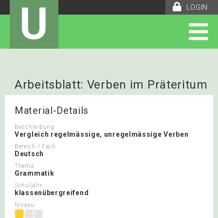
U
LOGIN
Arbeitsblatt: Verben im Präteritum
Material-Details
Beschreibung
Vergleich regelmässige, unregelmässige Verben
Bereich / Fach
Deutsch
Thema
Grammatik
Schuljahr
klassenübergreifend
Niveau