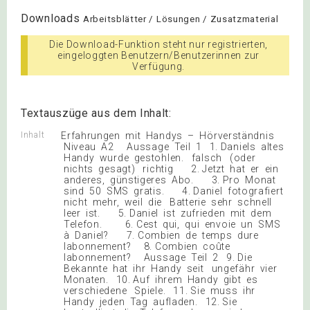
Downloads
Arbeitsblätter / Lösungen / Zusatzmaterial
Die Download-Funktion steht nur registrierten,
eingeloggten Benutzern/Benutzerinnen zur
Verfügung.
Textauszüge aus dem Inhalt:
Inhalt
Erfahrungen mit Handys – Hörverständnis
Niveau A2 Aussage Teil 1 1. Daniels altes
Handy wurde gestohlen. falsch (oder
nichts gesagt) richtig 2. Jetzt hat er ein
anderes, günstigeres Abo. 3. Pro Monat
sind 50 SMS gratis. 4. Daniel fotografiert
nicht mehr, weil die Batterie sehr schnell
leer ist. 5. Daniel ist zufrieden mit dem
Telefon. 6. Cest qui, qui envoie un SMS
à Daniel? 7. Combien de temps dure
labonnement? 8. Combien coûte
labonnement? Aussage Teil 2 9. Die
Bekannte hat ihr Handy seit ungefähr vier
Monaten. 10. Auf ihrem Handy gibt es
verschiedene Spiele. 11. Sie muss ihr
Handy jeden Tag aufladen. 12. Sie