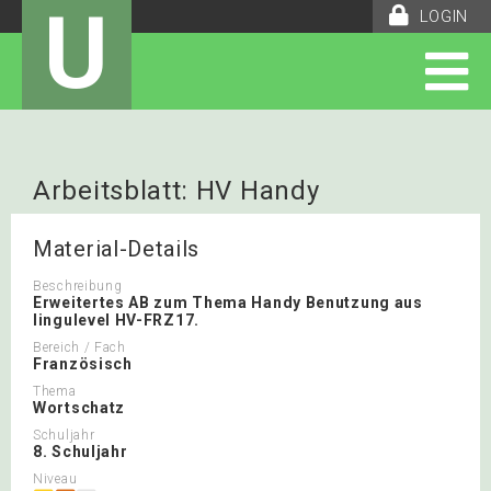
U
LOGIN
Arbeitsblatt: HV Handy
Material-Details
Beschreibung
Erweitertes AB zum Thema Handy Benutzung aus
lingulevel HV-FRZ17.
Bereich / Fach
Französisch
Thema
Wortschatz
Schuljahr
8. Schuljahr
Niveau