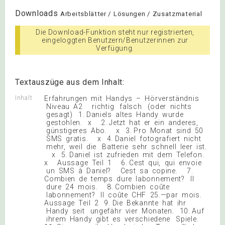
Downloads
Arbeitsblätter / Lösungen / Zusatzmaterial
Die Download-Funktion steht nur registrierten,
eingeloggten Benutzern/Benutzerinnen zur
Verfügung.
Textauszüge aus dem Inhalt:
Inhalt
Erfahrungen mit Handys – Hörverständnis
Niveau A2 richtig falsch (oder nichts
gesagt) 1. Daniels altes Handy wurde
gestohlen. x 2. Jetzt hat er ein anderes,
günstigeres Abo. x 3. Pro Monat sind 50
SMS gratis. x 4. Daniel fotografiert nicht
mehr, weil die Batterie sehr schnell leer ist.
x 5. Daniel ist zufrieden mit dem Telefon.
x Aussage Teil 1 6. Cest qui, qui envoie
un SMS à Daniel? Cest sa copine. 7.
Combien de temps dure labonnement? Il
dure 24 mois. 8. Combien coûte
labonnement? Il coûte CHF 25.—par mois.
Aussage Teil 2 9. Die Bekannte hat ihr
Handy seit ungefähr vier Monaten. 10. Auf
ihrem Handy gibt es verschiedene Spiele.