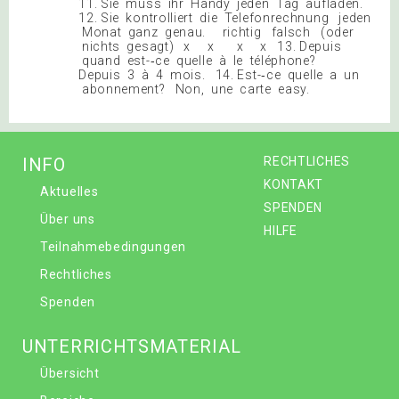
11. Sie muss ihr Handy jeden Tag aufladen.
12. Sie kontrolliert die Telefonrechnung jeden
Monat ganz genau. richtig falsch (oder
nichts gesagt) x x x x 13. Depuis
quand est-‐ce quelle à le téléphone?
Depuis 3 à 4 mois. 14. Est-‐ce quelle a un
abonnement? Non, une carte easy.
INFO
RECHTLICHES
KONTAKT
Aktuelles
SPENDEN
Über uns
HILFE
Teilnahmebedingungen
Rechtliches
Spenden
UNTERRICHTSMATERIAL
Übersicht