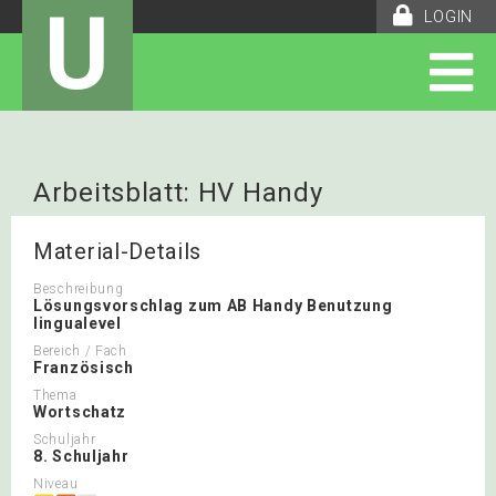
U
LOGIN
Arbeitsblatt: HV Handy
Material-Details
Beschreibung
Lösungsvorschlag zum AB Handy Benutzung
lingualevel
Bereich / Fach
Französisch
Thema
Wortschatz
Schuljahr
8. Schuljahr
Niveau