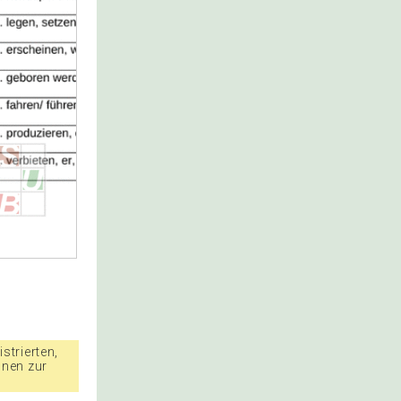
strierten,
nnen zur