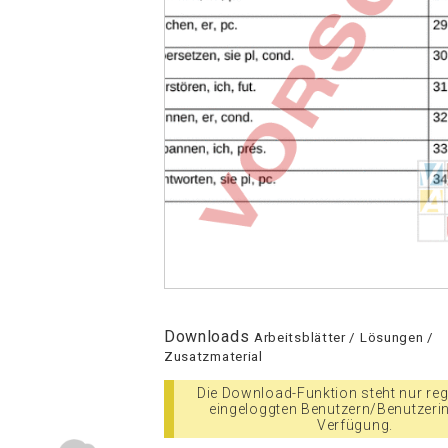
Downloads
Arbeitsblätter / Lösungen /
Zusatzmaterial
Die Download-Funktion steht nur regi
eingeloggten Benutzern/Benutzeri
Verfügung.