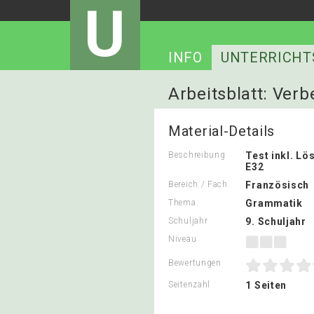
U
INFO
UNTERRICHT
Arbeitsblatt: Ver
Material-Details
Beschreibung
Test inkl. L
E32
Bereich / Fach
Französisch
Thema
Grammatik
Schuljahr
9. Schuljahr
Niveau
Bewertungen
Seitenzahl
1 Seiten