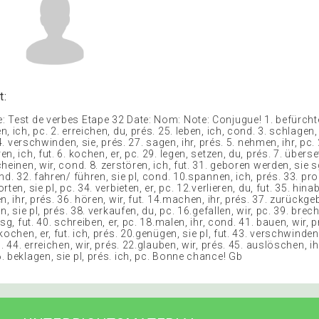
t:
 Test de verbes Etape 32 Date: Nom: Note: Conjugue! 1. befürchten
 ich, pc. 2. erreichen, du, prés. 25. leben, ich, cond. 3. schlagen, w
 4. verschwinden, sie, prés. 27. sagen, ihr, prés. 5. nehmen, ihr, pc. 
, ich, fut. 6. kochen, er, pc. 29. legen, setzen, du, prés. 7. überset
heinen, wir, cond. 8. zerstören, ich, fut. 31. geboren werden, sie sg
nd. 32. fahren/ führen, sie pl, cond. 10.spannen, ich, prés. 33. pro
ten, sie pl, pc. 34. verbieten, er, pc. 12.verlieren, du, fut. 35. hinab
n, ihr, prés. 36. hören, wir, fut. 14.machen, ihr, prés. 37. zurückge
n, sie pl, prés. 38. verkaufen, du, pc. 16.gefallen, wir, pc. 39. brec
sg, fut. 40. schreiben, er, pc. 18.malen, ihr, cond. 41. bauen, wir, p
kochen, er, fut. ich, prés. 20.genügen, sie pl, fut. 43. verschwinden,
. 44. erreichen, wir, prés. 22.glauben, wir, prés. 45. auslöschen, ih
 beklagen, sie pl, prés. ich, pc. Bonne chance! Gb