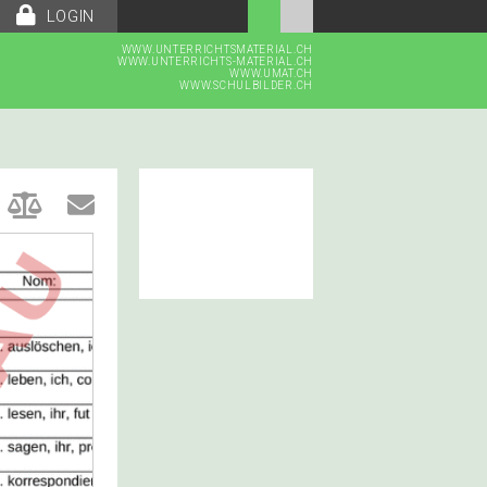
LOGIN
WWW.UNTERRICHTSMATERIAL.CH
WWW.UNTERRICHTS-MATERIAL.CH
WWW.UMAT.CH
WWW.SCHULBILDER.CH