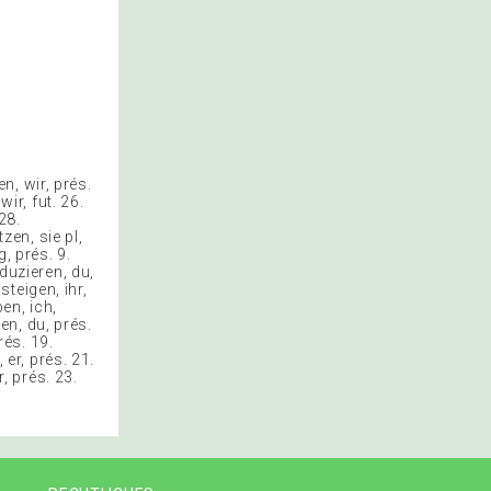
, wir, prés.
ir, fut. 26.
28.
zen, sie pl,
, prés. 9.
duzieren, du,
steigen, ihr,
ben, ich,
hen, du, prés.
rés. 19.
 er, prés. 21.
r, prés. 23.