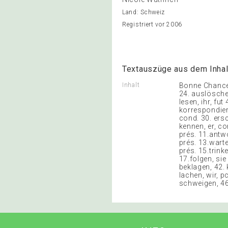
Land: Schweiz
Registriert vor 2006
Textauszüge aus dem Inhal
Inhalt
Bonne Chance:
24. auslöschen,
lesen, ihr, fut
korrespondieren
cond. 30. ersc
kennen, er, co
prés. 11.antwor
prés. 13.warte
prés. 15.trinke
17.folgen, sie 
beklagen, 42. 
lachen, wir, pc
schweigen, 46.