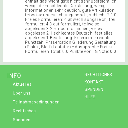
enthält das Wichtigste nicht sehr übersichtlich,
wenig Ideen schlechte Darstellung, wenig
Informationen sehr deutlich, gute Artikulation
teilweise undeutlich ungehobelt, schlecht 2 1 0
Freies Formulieren: 4 abwechlsungsreich, frei
formuliert 4 3 gut formuliert, teilweise
abgelesen 3 2 einfach formuliert, vieles
abgelesen 2 1 schlechtes Deutsch, fast alles
abgelesen 1 Beurteilung: Kriterium erreichte
Punktzahl Präsentation Gliederung Gestaltung
(Plakat, Blatt) Lautstärke Aussprache Freies
Formulieren Total: 0.0 Punkte von 18 Note: 0.0
INFO
RECHTLICHES
KONTAKT
Aktuelles
SPENDEN
Über uns
HILFE
Teilnahmebedingungen
Rechtliches
Spenden