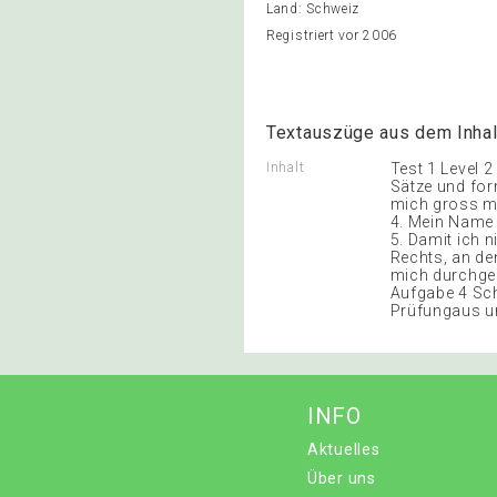
Land: Schweiz
Registriert vor 2006
Textauszüge aus dem Inhal
Inhalt
Test 1 Level 
Sätze und form
mich gross ma
4. Mein Name 
5. Damit ich n
Rechts, an den
mich durchges
Aufgabe 4 Sch
Prüfungaus un
INFO
Aktuelles
Über uns