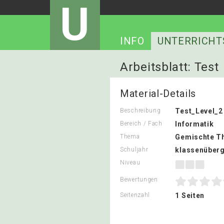
U
INFO
UNTERRICHT
Arbeitsblatt: Test
Material-Details
Beschreibung
Test_Level_2
Bereich / Fach
Informatik
Thema
Gemischte T
Schuljahr
klassenüberg
Niveau
Bewertungen
Seitenzahl
1 Seiten