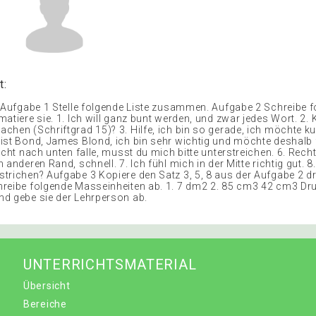
t:
2 Aufgabe 1 Stelle folgende Liste zusammen. Aufgabe 2 Schreibe 
atiere sie. 1. Ich will ganz bunt werden, und zwar jedes Wort. 2.
chen (Schriftgrad 15)? 3. Hilfe, ich bin so gerade, ich möchte ku
ist Bond, James Blond, ich bin sehr wichtig und möchte deshalb 
icht nach unten falle, musst du mich bitte unterstreichen. 6. Rech
 anderen Rand, schnell. 7. Ich fühl mich in der Mitte richtig gut. 8
trichen? Aufgabe 3 Kopiere den Satz 3, 5, 8 aus der Aufgabe 2 dr
reibe folgende Masseinheiten ab. 1. 7 dm2 2. 85 cm3 42 cm3 Dr
d gebe sie der Lehrperson ab.
UNTERRICHTSMATERIAL
Übersicht
Bereiche