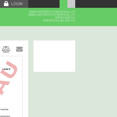
LOGIN
WWW.UNTERRICHTSMATERIAL.CH
WWW.UNTERRICHTS-MATERIAL.CH
WWW.UMAT.CH
WWW.SCHULBILDER.CH