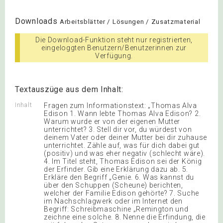
Downloads
Arbeitsblätter / Lösungen / Zusatzmaterial
Die Download-Funktion steht nur registrierten,
eingeloggten Benutzern/Benutzerinnen zur
Verfügung.
Textauszüge aus dem Inhalt:
Inhalt
Fragen zum Informationstext: „Thomas Alva
Edison 1. Wann lebte Thomas Alva Edison? 2.
Warum wurde er von der eigenen Mutter
unterrichtet? 3. Stell dir vor, du würdest von
deinem Vater oder deiner Mutter bei dir zuhause
unterrichtet. Zähle auf, was für dich dabei gut
(positiv) und was eher negativ (schlecht wäre).
4. Im Titel steht, Thomas Edison sei der König
der Erfinder. Gib eine Erklärung dazu ab. 5.
Erkläre den Begriff „Genie. 6. Was kannst du
über den Schuppen (Scheune) berichten,
welcher der Familie Edison gehörte? 7. Suche
im Nachschlagwerk oder im Internet den
Begriff: Schreibmaschine „Remington und
zeichne eine solche. 8. Nenne die Erfindung, die