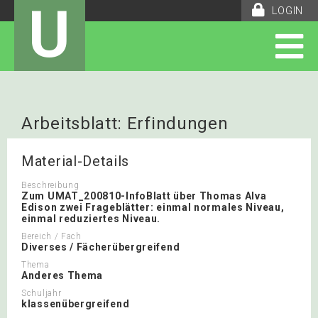
U
LOGIN
Arbeitsblatt: Erfindungen
Material-Details
Beschreibung
Zum UMAT_200810-InfoBlatt über Thomas Alva
Edison zwei Frageblätter: einmal normales Niveau,
einmal reduziertes Niveau.
Bereich / Fach
Diverses / Fächerübergreifend
Thema
Anderes Thema
Schuljahr
klassenübergreifend