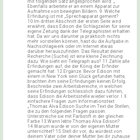
mit folgenden Satz angesprochen wird: „
Ebenfalls arbeitete er an einem Apparat zur
Aufnahme von bewegten Bildern. 9. Welche
Erfindung ist mit „Sprechapparat gemeint?
10.Im dritten Abschnitt der ersten Seite wird
erwähnt, dass Edison die Schlagzeilen für seine
eigene Zeitung dank der Telegraphisten erhalten
hat. Da wir uns darunter ja praktisch nichts
mehr vorstellen können, hast du die Aufgabe in
Nachschlagwerk oder im Internet etwas
darüber herauszufinden. Das Resultat deiner
Recherche (Suche) ist eine kleine Zeichnung
dazu: Wie sieht ein Telegraph aus? 11.Zähle alle
Erfindungen auf, die der König der Erfinder
gemacht hat: 12.Ergänze: Bevor Edison mit
einem in New York sein Glück gefunden hatte,
brachten ihm seine Erfindungen keinen Erfolg.
Beschreibe zwei Arbeitsbereiche, in welchen
seine Erfindungen schliesslich dazu führten,
dass Edison die Arbeitsstelle wieder verlor. I. II.
einfachere Fragen zum Informationstext:
„Thomas Alva Edison Suche im Text die Stellen,
die zu den folgenden Fragen passen.
Unterstreiche sie mit Farbstift in der gleichen
Farbe 13.Wann lebte Thomas Alva Edison?
14.Warum wurde er von der eigenen Mutter
unterrichtet? 15.Stell dir vor, du würdest von
deinem Vater oder deiner Mutter bei dir zuhause