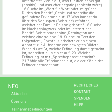
unterrichtet. Zähle auf, was für dich dabei gut
(positiv) und was eher negativ (schlecht wäre).
16.Suche im „Wort für Wort oder im grünen
Duden den Begriff „Genie und schreibe die
gefundene Erklärung auf: 17.Was kannst du
über den Schuppen (Scheune) erfahren,
welcher der Familie Edison gehörte? 18.Suche
im Nachschlagwerk oder im Internet den
Begriff: Schreibmaschine „Remington und
zeichne eine solche. 19. Suche im Text den
folgenden: „ Ebenfalls arbeitete er an einem
Apparat zur Aufnahme von bewegten Bildern.
Wenn du weißt, welche Erfindung damit gemeint
ist, schreibst du sie hier auf: 20. Welche
Erfindung ist mit „Sprechapparat gemeint?
21.Zähle alle Erfindungen auf, die der König der
Erfinder gemacht hat:
INFO
RECHTLICHES
KONTAKT
Aktuelles
SPENDEN
Über uns
HILFE
Teilnahmebedingungen