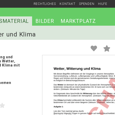
RECHTLICHES
KONTAKT
SPENDEN
HILFE
SMATERIAL
BILDER
MARKTPLATZ
ter und Klima
ung und
n Wetter,
d Klima mit
hemen