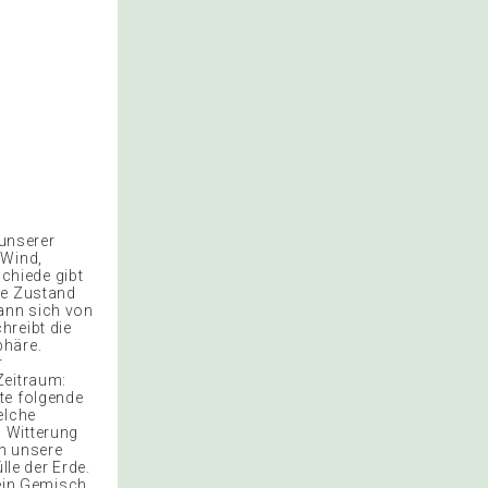
 unserer
 Wind,
chiede gibt
he Zustand
ann sich von
hreibt die
phäre.
r
Zeitraum:
te folgende
elche
 Witterung
ch unsere
le der Erde.
 ein Gemisch