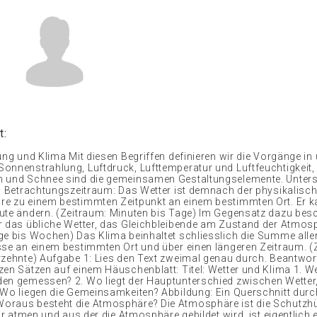
t:
ung und Klima Mit diesen Begriffen definieren wir die Vorgänge in
onnenstrahlung, Luftdruck, Lufttemperatur und Luftfeuchtigkeit,
 und Schnee sind die gemeinsamen Gestaltungselemente. Unters
im Betrachtungszeitraum: Das Wetter ist demnach der physikalisc
e zu einem bestimmten Zeitpunkt an einem bestimmten Ort. Er k
ute ändern. (Zeitraum: Minuten bis Tage) Im Gegensatz dazu besc
r das übliche Wetter, das Gleichbleibende am Zustand der Atmos
ge bis Wochen) Das Klima beinhaltet schliesslich die Summe alle
sse an einem bestimmten Ort und über einen längeren Zeitraum. (
rzehnte) Aufgabe 1: Lies den Text zweimal genau durch. Beantwor
zen Sätzen auf einem Häuschenblatt: Titel: Wetter und Klima 1. W
en gemessen? 2. Wo liegt der Hauptunterschied zwischen Wetter,
 Wo liegen die Gemeinsamkeiten? Abbildung: Ein Querschnitt dur
raus besteht die Atmosphäre? Die Atmosphäre ist die Schutzhül
wir atmen und aus der die Atmosphäre gebildet wird, ist eigentlich