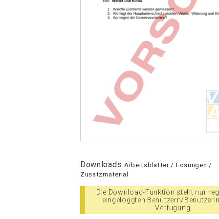
Downloads
Arbeitsblätter / Lösungen /
Zusatzmaterial
Die Download-Funktion steht nur regi
eingeloggten Benutzern/Benutzeri
Verfügung.