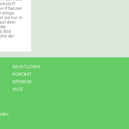
ickstoff
von Pflanzen
 einige
l sie nur in
 auf dem
 der
 Bild:
öhe der
RECHTLICHES
KONTAKT
SPENDEN
HILFE
laden