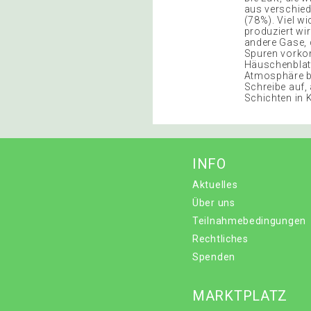
aus verschied
(78%). Viel wi
produziert wi
andere Gase, d
Spuren vorkom
Häuschenblatt 
Atmosphäre be
Schreibe auf,
Schichten in 
INFO
Aktuelles
Über uns
Teilnahmebedingungen
Rechtliches
Spenden
MARKTPLATZ