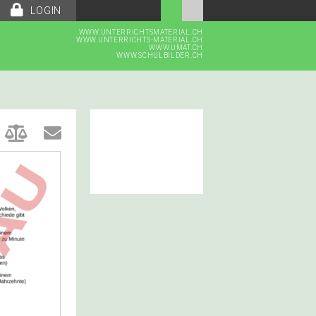
LOGIN
WWW.UNTERRICHTSMATERIAL.CH
WWW.UNTERRICHTS-MATERIAL.CH
WWW.UMAT.CH
WWW.SCHULBILDER.CH