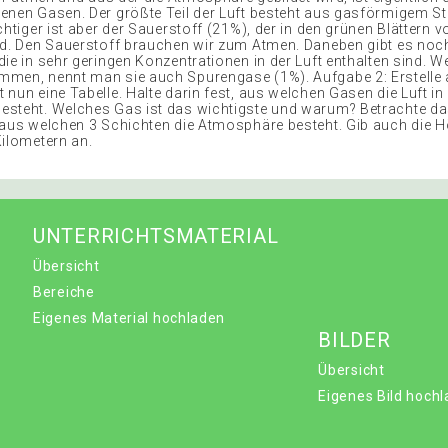
enen Gasen. Der größte Teil der Luft besteht aus gasförmigem St
chtiger ist aber der Sauerstoff (21%), der in den grünen Blättern 
rd. Den Sauerstoff brauchen wir zum Atmen. Daneben gibt es noch
ie in sehr geringen Konzentrationen in der Luft enthalten sind. Wei
men, nennt man sie auch Spurengase (1%). Aufgabe 2: Erstelle
nun eine Tabelle. Halte darin fest, aus welchen Gasen die Luft in
steht. Welches Gas ist das wichtigste und warum? Betrachte das
 aus welchen 3 Schichten die Atmosphäre besteht. Gib auch die H
Kilometern an.
UNTERRICHTSMATERIAL
Übersicht
Bereiche
Eigenes Material hochladen
BILDER
Übersicht
Eigenes Bild hoch