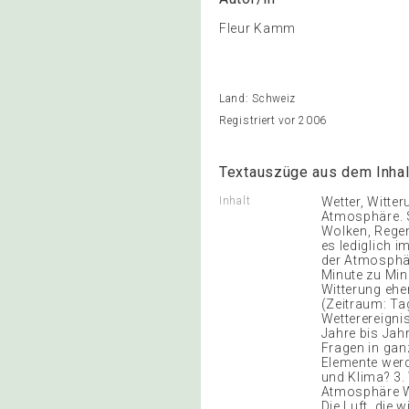
Fleur Kamm
Land: Schweiz
Registriert vor 2006
Textauszüge aus dem Inhal
Inhalt
Wetter, Witter
Atmosphäre. S
Wolken, Regen
es lediglich 
der Atmosphär
Minute zu Min
Witterung ehe
(Zeitraum: Ta
Wetterereigni
Jahre bis Jah
Fragen in gan
Elemente werd
und Klima? 3.
Atmosphäre Wo
Die Luft, die 