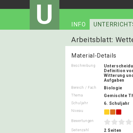
U
INFO
UNTERRICHT
Arbeitsblatt: Wet
Material-Details
Beschreibung
Unterscheid
Definition vo
Witterung un
Aufgaben
Bereich / Fach
Biologie
Thema
Gemischte T
Schuljahr
6. Schuljahr
Niveau
Bewertungen
Seitenzahl
2 Seiten