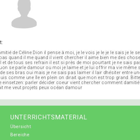
t:
ié de Céline Dion il pense à moi, je le vois je le je le sais je le se
as quand il me quand il vient chercher il aime bien me des chose
 et de tous ses refrain il est si près de moi pourtant je ne sais
quon se parle damour ou moi je laime et je lui offrir ma vie même s
 de ses bras oui mais je ne sais pas laimer il lair dhésiter entre un
 suis comme une île en plein on dirait que mon est trop grand. Bitt
le einsetzen: parler décider coeur vient chercher comment damitié
ait me veut projets peux océan damour
UNTERRICHTSMATERIAL
Übersicht
Bereiche