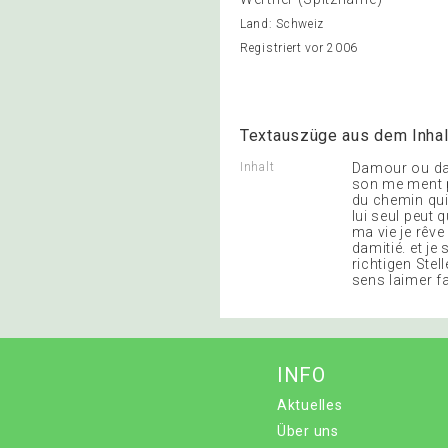
Land: Schweiz
Registriert vor 2006
Textauszüge aus dem Inhal
Inhalt
Damour ou damit
son me ment p
du chemin quil
lui seul peut 
ma vie je rêve
damitié. et je
richtigen Stel
sens laimer f
INFO
Aktuelles
Über uns