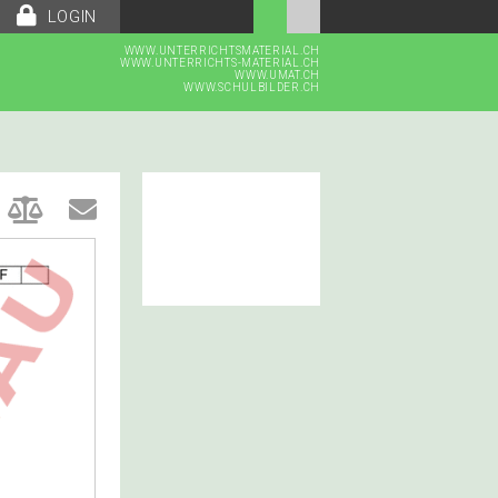
LOGIN
WWW.UNTERRICHTSMATERIAL.CH
WWW.UNTERRICHTS-MATERIAL.CH
WWW.UMAT.CH
WWW.SCHULBILDER.CH