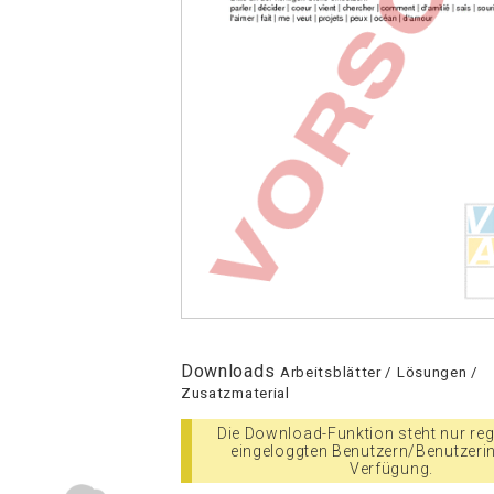
Downloads
Arbeitsblätter / Lösungen /
Zusatzmaterial
Die Download-Funktion steht nur regi
eingeloggten Benutzern/Benutzeri
Verfügung.