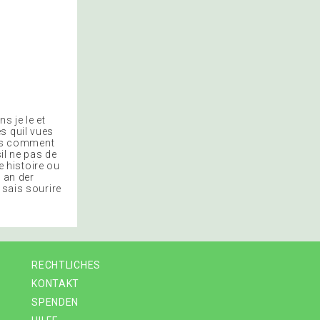
ns je le et
s quil vues
 pas comment
il ne pas de
e histoire ou
e an der
 sais sourire
RECHTLICHES
KONTAKT
SPENDEN