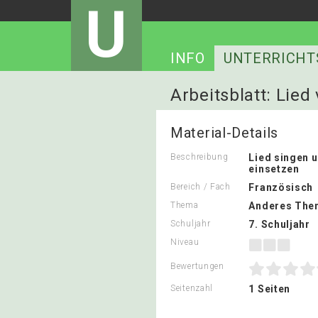
U
INFO
UNTERRICHT
Arbeitsblatt: Lied
Material-Details
Beschreibung
Lied singen 
einsetzen
Bereich / Fach
Französisch
Thema
Anderes The
Schuljahr
7. Schuljahr
Niveau
Bewertungen
Seitenzahl
1 Seiten