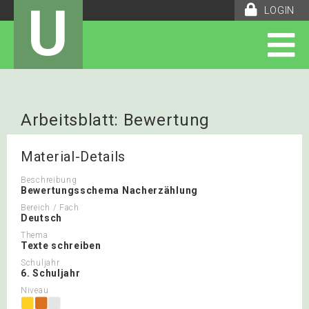
U
LOGIN
Arbeitsblatt: Bewertung
Nacherzählung
Material-Details
Beschreibung
Bewertungsschema Nacherzählung
Bereich / Fach
Deutsch
Thema
Texte schreiben
Schuljahr
6. Schuljahr
Niveau