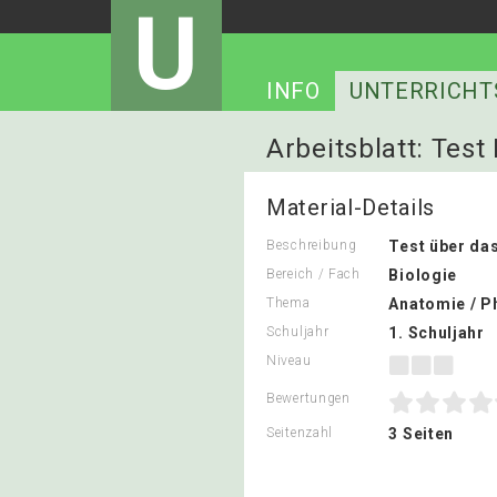
U
INFO
UNTERRICHT
Arbeitsblatt: Test
Material-Details
Beschreibung
Test über da
Bereich / Fach
Biologie
Thema
Anatomie / P
Schuljahr
1. Schuljahr
Niveau
Bewertungen
Seitenzahl
3 Seiten