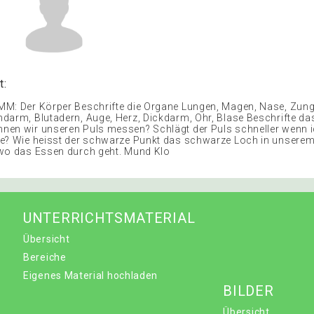
t:
M: Der Körper Beschrifte die Organe Lungen, Magen, Nase, Zung
darm, Blutadern, Auge, Herz, Dickdarm, Ohr, Blase Beschrifte das
en wir unseren Puls messen? Schlägt der Puls schneller wenn ic
e? Wie heisst der schwarze Punkt das schwarze Loch in unsere
wo das Essen durch geht. Mund Klo
UNTERRICHTSMATERIAL
Übersicht
Bereiche
Eigenes Material hochladen
BILDER
Übersicht