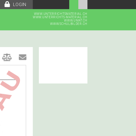
LOGIN
WWW.UNTERRICHTSMATERIAL.CH
WWW.UNTERRICHTS-MATERIAL.CH
WWW.UMAT.CH
WWW.SCHULBILDER.CH