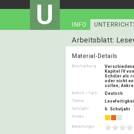
U
INFO
UNTERRICHT
Arbeitsblatt: Lese
Material-Details
Beschreibung
Verschieden
Kapitel IV vo
Schüler als r
oder nicht en
sollen; Ankr
Bereich / Fach
Deutsch
Thema
Lesefertigkei
Schuljahr
6. Schuljahr
Niveau
Bewertungen