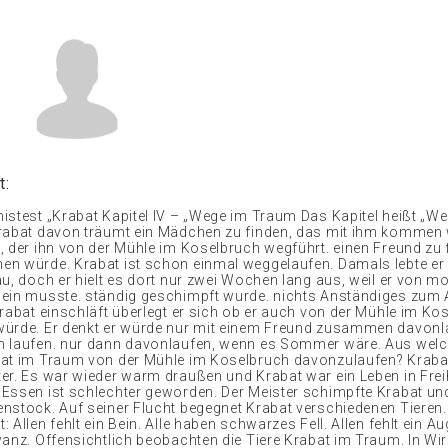
t:
istest „Krabat Kapitel IV – „Wege im Traum Das Kapitel heißt „W
rabat davon träumt ein Mädchen zu finden, das mit ihm kommen 
, der ihn von der Mühle im Koselbruch wegführt. einen Freund zu 
n würde. Krabat ist schon einmal weggelaufen. Damals lebte er
au, doch er hielt es dort nur zwei Wochen lang aus, weil er von m
ein musste. ständig geschimpft wurde. nichts Anständiges zum
Krabat einschläft überlegt er sich ob er auch von der Mühle im Ko
ürde. Er denkt er würde nur mit einem Freund zusammen davonl
n laufen. nur dann davonlaufen, wenn es Sommer wäre. Aus we
at im Traum von der Mühle im Koselbruch davonzulaufen? Kraba
er. Es war wieder warm draußen und Krabat war ein Leben in Frei
Essen ist schlechter geworden. Der Meister schimpfte Krabat un
nstock. Auf seiner Flucht begegnet Krabat verschiedenen Tieren. 
 Allen fehlt ein Bein. Alle haben schwarzes Fell. Allen fehlt ein Au
wanz. Offensichtlich beobachten die Tiere Krabat im Traum. In Wir