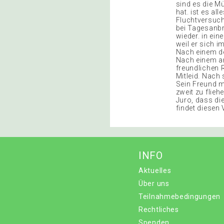
sind es die Mü
hat. ist es a
Fluchtversuch
bei Tagesanbr
wieder. in ei
weil er sich i
Nach einem de
Nach einem a
freundlichen 
Mitleid. Nach
Sein Freund m
zweit zu flieh
Juro, dass di
findet diesen
INFO
Aktuelles
Über uns
Teilnahmebedingungen
Rechtliches
Spenden