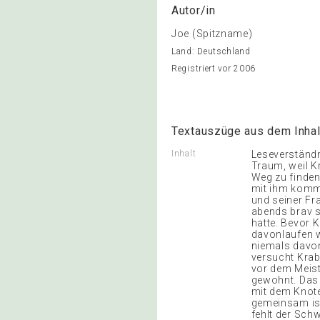
Autor/in
Joe (Spitzname)
Land: Deutschland
Registriert vor 2006
Textauszüge aus dem Inhal
Inhalt
Leseverständn
Traum, weil K
Weg zu finden
mit ihm komme
und seiner Fr
abends brav s
hatte. Bevor 
davonlaufen w
niemals davo
versucht Krab
vor dem Meist
gewohnt. Das 
mit dem Knote
gemeinsam ist:
fehlt der Sch