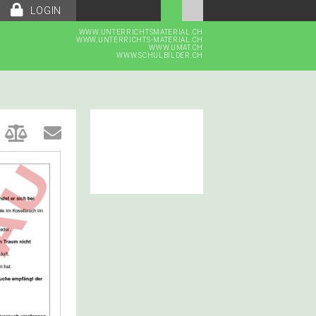
LOGIN
WWW.UNTERRICHTSMATERIAL.CH
WWW.UNTERRICHTS-MATERIAL.CH
WWW.UMAT.CH
WWW.SCHULBILDER.CH