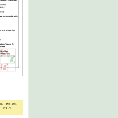
strierten,
nnen zur