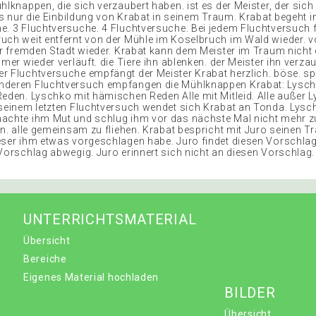
hlknappen, die sich verzaubert haben. ist es der Meister, der sich
lles nur die Einbildung von Krabat in seinem Traum. Krabat begeht
e. 3 Fluchtversuche. 4 Fluchtversuche. Bei jedem Fluchtversuch f
uch weit entfernt von der Mühle im Koselbruch im Wald wieder. v
ner fremden Stadt wieder. Krabat kann dem Meister im Traum nicht e
mmer wieder verläuft. die Tiere ihn ablenken. der Meister ihn verzau
r Fluchtversuche empfängt der Meister Krabat herzlich. böse. sp
nderen Fluchtversuch empfangen die Mühlknappen Krabat: Lysch
Reden. Lyschko mit hämischen Reden Alle mit Mitleid. Alle außer 
 seinem letzten Fluchtversuch wendet sich Krabat an Tonda. Lysc
achte ihm Mut und schlug ihm vor das nächste Mal nicht mehr zu
en. alle gemeinsam zu fliehen. Krabat bespricht mit Juro seinen T
eser ihm etwas vorgeschlagen habe. Juro findet diesen Vorschlag
 Vorschlag abwegig. Juro erinnert sich nicht an diesen Vorschlag.
UNTERRICHTSMATERIAL
Übersicht
Bereiche
Eigenes Material hochladen
BILDER
Übersicht