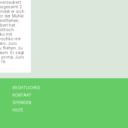
 verzaubert
 insgesamt 2
indet er sich
or der Mühle
ntfliehen,
bert hat.
öttisch.
ko mit
Lyschko mit
hko. Juro.
 fliehen. zu
raum. Er sagt
 prima. Juro
 16
RECHTLICHES
KONTAKT
SPENDEN
HILFE