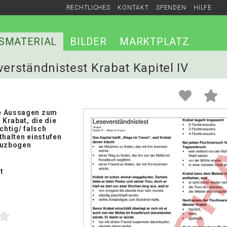
RECHTLICHES
KONTAKT
SPENDEN
HILFE
SMATERIAL
BILDER
MARKTPLATZ
verständnistest Krabat Kapitel IV
e Aussagen zum
n Krabat, die die
ichtig/ falsch
thalten einstufen
euzbogen
t