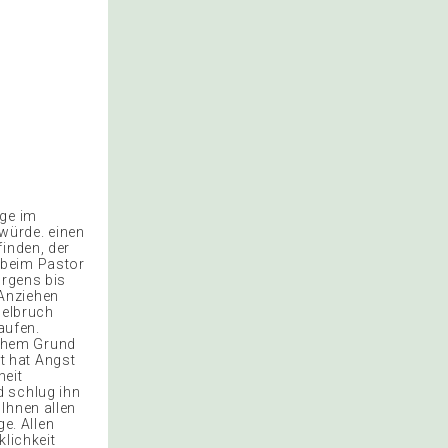
ege im
würde. einen
finden, der
 beim Pastor
orgens bis
 Anziehen
selbruch
aufen.
lchem Grund
t hat Angst
heit
d schlug ihn
Ihnen allen
ge. Allen
klichkeit