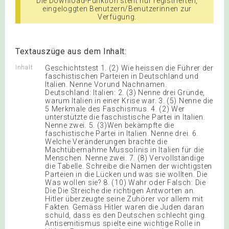
Die Download-Funktion steht nur registrierten,
eingeloggten Benutzern/Benutzerinnen zur
Verfügung.
Textauszüge aus dem Inhalt:
Inhalt
Geschichtstest 1. (2) Wie heissen die Führer der
faschistischen Parteien in Deutschland und
Italien. Nenne Vorund Nachnamen.
Deutschland: Italien: 2. (3) Nenne drei Gründe,
warum Italien in einer Krise war. 3. (5) Nenne die
5 Merkmale des Faschismus. 4. (2) Wer
unterstützte die faschistische Partei in Italien.
Nenne zwei. 5. (3)Wen bekämpfte die
faschistische Partei in Italien. Nenne drei. 6.
Welche Veränderungen brachte die
Machtübernahme Mussolinis in Italien für die
Menschen. Nenne zwei. 7. (8) Vervollständige
die Tabelle. Schreibe die Namen der wichtigsten
Parteien in die Lücken und was sie wollten. Die
Was wollen sie? 8. (10) Wahr oder Falsch: Die
Die Die Streiche die richtigen Antworten an.
Hitler überzeugte seine Zuhörer vor allem mit
Fakten. Gemäss Hitler waren die Juden daran
schuld, dass es den Deutschen schlecht ging.
Antisemitismus spielte eine wichtige Rolle in