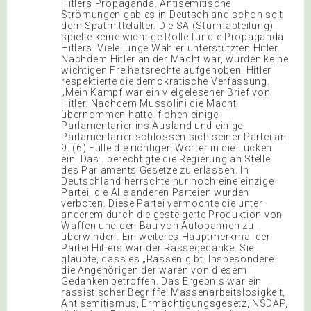
Hitlers Propaganda. Antisemitische
Strömungen gab es in Deutschland schon seit
dem Spätmittelalter. Die SA (Sturmabteilung)
spielte keine wichtige Rolle für die Propaganda
Hitlers. Viele junge Wähler unterstützten Hitler.
Nachdem Hitler an der Macht war, wurden keine
wichtigen Freiheitsrechte aufgehoben. Hitler
respektierte die demokratische Verfassung.
„Mein Kampf war ein vielgelesener Brief von
Hitler. Nachdem Mussolini die Macht
übernommen hatte, flohen einige
Parlamentarier ins Ausland und einige
Parlamentarier schlossen sich seiner Partei an.
9. (6) Fülle die richtigen Wörter in die Lücken
ein. Das . berechtigte die Regierung an Stelle
des Parlaments Gesetze zu erlassen. In
Deutschland herrschte nur noch eine einzige
Partei, die Alle anderen Parteien wurden
verboten. Diese Partei vermochte die unter
anderem durch die gesteigerte Produktion von
Waffen und den Bau von Autobahnen zu
überwinden. Ein weiteres Hauptmerkmal der
Partei Hitlers war der Rassegedanke. Sie
glaubte, dass es „Rassen gibt. Insbesondere
die Angehörigen der waren von diesem
Gedanken betroffen. Das Ergebnis war ein
rassistischer Begriffe: Massenarbeitslosigkeit,
Antisemitismus, Ermächtigungsgesetz, NSDAP,