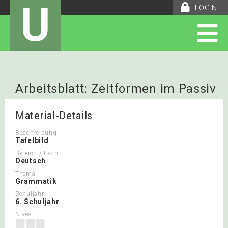
U
LOGIN
Arbeitsblatt: Zeitformen im Passiv
Material-Details
Beschreibung
Tafelbild
Bereich / Fach
Deutsch
Thema
Grammatik
Schuljahr
6. Schuljahr
Niveau