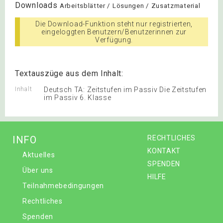
Downloads
Arbeitsblätter / Lösungen / Zusatzmaterial
Die Download-Funktion steht nur registrierten,
eingeloggten Benutzern/Benutzerinnen zur
Verfügung.
Textauszüge aus dem Inhalt:
Inhalt
Deutsch TA: Zeitstufen im Passiv Die Zeitstufen
im Passiv 6. Klasse
INFO
RECHTLICHES
KONTAKT
Aktuelles
SPENDEN
Über uns
HILFE
Teilnahmebedingungen
Rechtliches
Spenden