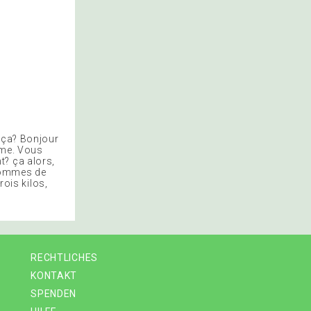
c ça? Bonjour
ame. Vous
t? ça alors,
 pommes de
rois kilos,
RECHTLICHES
KONTAKT
SPENDEN