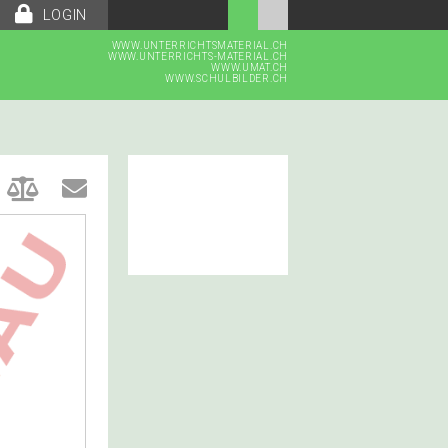
LOGIN
WWW.UNTERRICHTSMATERIAL.CH
WWW.UNTERRICHTS-MATERIAL.CH
WWW.UMAT.CH
WWW.SCHULBILDER.CH