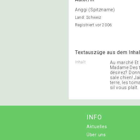
Anggi (Spitzname)
Land: Schweiz
Registriert vor 2006
Textauszüge aus dem Inhal
Inhalt
Au marché Et 
Madame Des t
désirez? Donn
sale chien! J
terre, les tom
sil vous plaît.
INFO
Aktuelles
Über uns