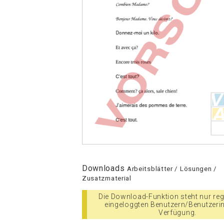
Downloads
Arbeitsblätter / Lösungen /
Zusatzmaterial
Die Download-Funktion steht nur regi
eingeloggten Benutzern/Benutzeri
Verfügung.