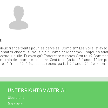
t:
deux francs trente pour les cervelas. Combien? Les voilà, et ave
omates encore, sil vous plaît. Combien Madame? Bonjour Mad
ezmoi un kilo. Et avec ça? Encore trois roses Cest tout? Commen
aimerais des pommes de terre. Cest tout. Ça fait 2 francs 40 les
ates 1 franc 50, 6 francs les roses, ça fait 9 francs 90. Deuxnon, t
UNTERRICHTSMATERIAL
Übersicht
Bereiche