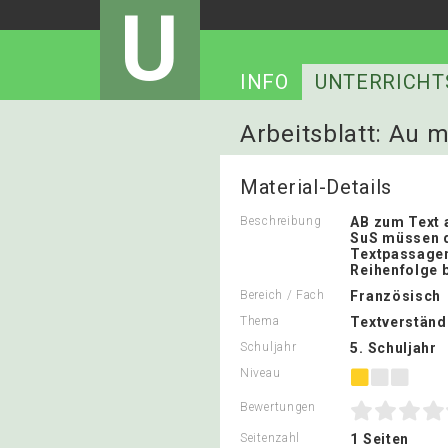
U
INFO
UNTERRICHT
Arbeitsblatt: Au 
Material-Details
Beschreibung
AB zum Text 
SuS müssen 
Textpassagen 
Reihenfolge 
Bereich / Fach
Französisch
Thema
Textverständ
Schuljahr
5. Schuljahr
Niveau
Bewertungen
Seitenzahl
1 Seiten