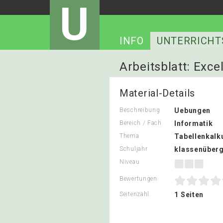
U
INFO
UNTERRICHT
Arbeitsblatt: Exc
Material-Details
Beschreibung
Uebungen
Bereich / Fach
Informatik
Thema
Tabellenkalk
Schuljahr
klassenüberg
Niveau
Bewertungen
Seitenzahl
1 Seiten