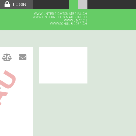
LOGIN
WWW.UNTERRICHTSMATERIAL.CH
WWW.UNTERRICHTS-MATERIAL.CH
WWW.UMAT.CH
WWW.SCHULBILDER.CH